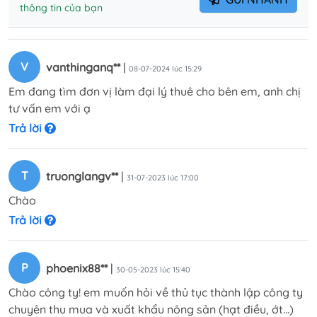
thông tin của bạn
V
vanthinganq**
|
08-07-2024 lúc 15:29
Em đang tìm đơn vị làm đại lý thuê cho bên em, anh chị
tư vấn em với ạ
Trả lời
T
truonglangv**
|
31-07-2023 lúc 17:00
Chào
Trả lời
P
phoenix88**
|
30-05-2023 lúc 15:40
Chào công ty! em muốn hỏi về thủ tục thành lập công ty
chuyên thu mua và xuất khẩu nông sản (hạt điều, ớt...)