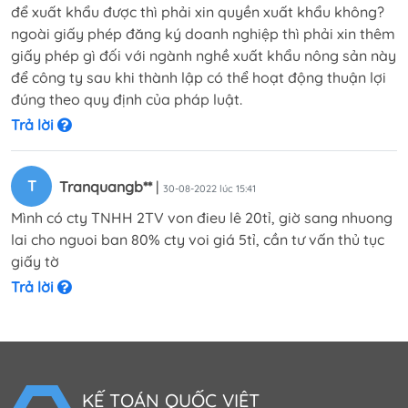
để xuất khẩu được thì phải xin quyền xuất khẩu không?
ngoài giấy phép đăng ký doanh nghiệp thì phải xin thêm
giấy phép gì đối với ngành nghề xuất khẩu nông sản này
để công ty sau khi thành lập có thể hoạt động thuận lợi
đúng theo quy định của pháp luật.
Trả lời
T
Tranquangb**
|
30-08-2022 lúc 15:41
Mình có cty TNHH 2TV von đieu lê 20tỉ, giờ sang nhuong
lai cho nguoi ban 80% cty voi giá 5tỉ, cần tư vấn thủ tục
giấy tờ
Trả lời
KẾ TOÁN QUỐC VIỆT