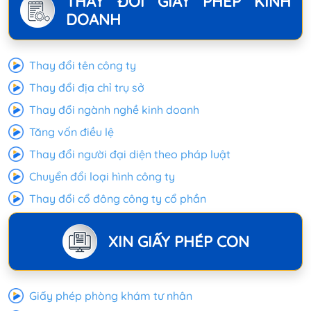
THAY ĐỔI GIẤY PHÉP KINH
DOANH
Thay đổi tên công ty
Thay đổi địa chỉ trụ sở
Thay đổi ngành nghề kinh doanh
Tăng vốn điều lệ
Thay đổi người đại diện theo pháp luật
Chuyển đổi loại hình công ty
Thay đổi cổ đông công ty cổ phần
XIN GIẤY PHÉP CON
Giấy phép phòng khám tư nhân