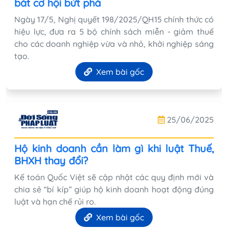
bắt cơ hội bứt phá
Ngày 17/5, Nghị quyết 198/2025/QH15 chính thức có
hiệu lực, đưa ra 5 bộ chính sách miễn - giảm thuế
cho các doanh nghiệp vừa và nhỏ, khởi nghiệp sáng
tạo.
Xem bài gốc
25/06/2025
Hộ kinh doanh cần làm gì khi luật Thuế,
BHXH thay đổi?
Kế toán Quốc Việt sẽ cập nhật các quy định mới và
chia sẻ “bí kíp” giúp hộ kinh doanh hoạt động đúng
luật và hạn chế rủi ro.
Xem bài gốc