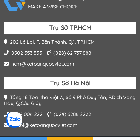
MAKE A WISE CHOICE
Trụ Sở TP.HCM
202 Lê Lai, P. Bến Thành, Q.1, TP.HCM
0902 553 555
(028) 62 737 888
hcm@ketoanquocviet.com
Trụ Sở Hà Nội
Tầng 16 Tòa nhà Việt Á, Số 9 Phố Duy Tân, P.Dịch Vọng
Hậu, Q.Cầu Giấy
0972 006 222
(024) 6288 2222
hanoi@ketoanquocviet.com