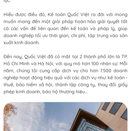
lực.
Hiểu được điều đó, Kế toán Quốc Việt ra đời với mong
muốn mang đến một giải pháp hoàn hảo giải quyết tất
cả các vấn đề liên quan đến kế toán và pháp lý, giúp
doanh nghiệp tối ưu thời gian, chi phí, tập trung vào sản
xuất kinh doanh.
Đến nay, Quốc Việt đã có mặt tại 2 thành phố lớn là TP.
Hồ Chí Minh và Hà Nội, với quy mô hơn 100 nhân sự. Mỗi
năm, chúng tôi cung cấp dịch vụ cho hơn 7.500 doanh
nghiệp hoạt động hiệu quả với các dịch vụ như: kế toán -
thuế, bảo hiểm xã hội, thành lập công ty, thay đổi giấy
phép kinh doanh, bảo hộ thương hiệu...