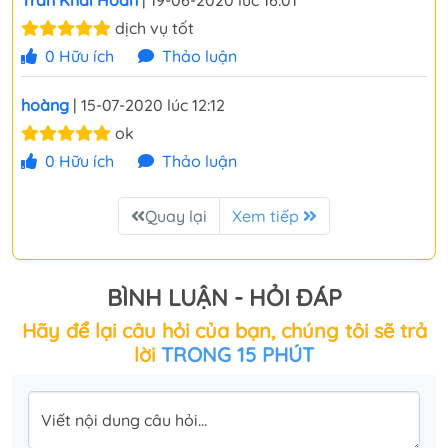
Trần Khải Hoàn
| 19-06-2020 lúc 16:01
dịch vụ tốt
0
Hữu ích
Thảo luận
hoàng
| 15-07-2020 lúc 12:12
ok
0
Hữu ích
Thảo luận
Quay lại
Xem tiếp
BÌNH LUẬN - HỎI ĐÁP
Hãy để lại câu hỏi của bạn, chúng tôi sẽ trả
lời
TRONG 15 PHÚT
Viết nội dung câu hỏi...