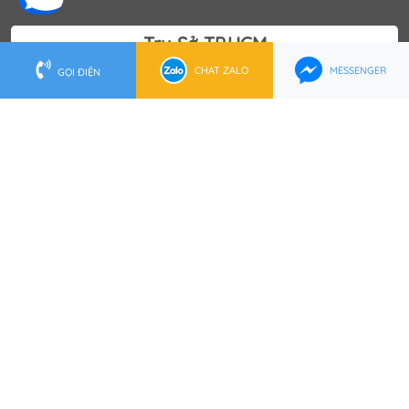
Trụ Sở TP.HCM
CHAT ZALO
MESSENGER
GỌI ĐIỆN
202 Lê Lai, P. Bến Thành, Q.1, TP.HCM
0902 553 555
(028) 62 737 888
hcm@ketoanquocviet.com
Trụ Sở Hà Nội
Tầng 16 Tòa nhà Việt Á, Số 9 Phố Duy Tân, P.Dịch Vọng
Hậu, Q.Cầu Giấy
0972 006 222
(024) 6288 2222
hanoi@ketoanquocviet.com
© 2014 Tất cả nội dung thuộc quyền sở hữu của Kế Toán
Quốc Việt.