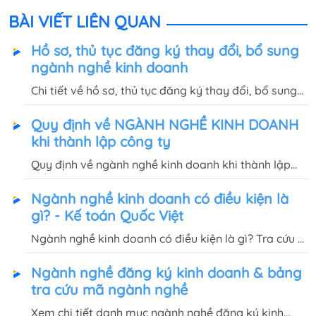
BÀI VIẾT LIÊN QUAN
Hồ sơ, thủ tục đăng ký thay đổi, bổ sung
ngành nghề kinh doanh
Chi tiết về hồ sơ, thủ tục đăng ký thay đổi, bổ sung
thêm ngành nghề kinh doanh cho công ty cổ phần,
Quy định về NGÀNH NGHỀ KINH DOANH
TNHH... sẽ được Quốc Việt hướng dẫn trong bài viết
khi thành lập công ty
này.
Quy định về ngành nghề kinh doanh khi thành lập
công ty đối với từng danh mục ngành nghề cụ thể,
Ngành nghề kinh doanh có điều kiện là
sẽ được Quốc Việt giải đáp trong bài viết này.
gì? - Kế toán Quốc Việt
Ngành nghề kinh doanh có điều kiện là gì? Tra cứu ở
đâu? Quy định về ngành nghề kinh doanh có điều
Ngành nghề đăng ký kinh doanh & bảng
kiện như thế nào? Tham khảo chi tiết trong bài viết
tra cứu mã ngành nghề
này
Xem chi tiết danh mục ngành nghề đăng ký kinh