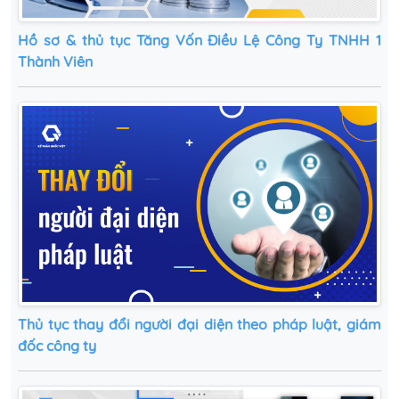
Hồ sơ & thủ tục Tăng Vốn Điều Lệ Công Ty TNHH 1
Thành Viên
Thủ tục thay đổi người đại diện theo pháp luật, giám
đốc công ty