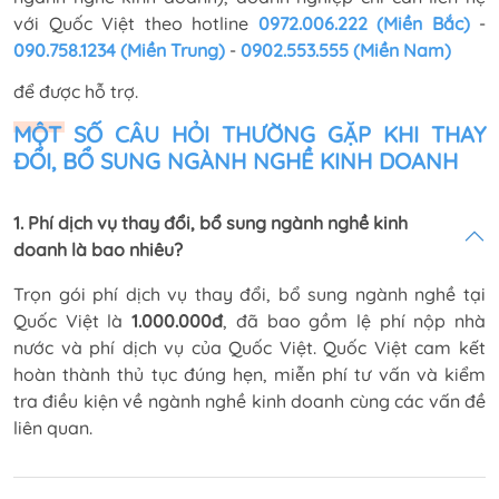
với Quốc Việt theo hotline
0972.006.222 (Miền Bắc)
-
090.758.1234 (Miền Trung)
-
0902.553.555 (Miền Nam)
để được hỗ trợ.
MỘT SỐ CÂU HỎI THƯỜNG GẶP KHI THAY
ĐỔI, BỔ SUNG NGÀNH NGHỀ KINH DOANH
1. Phí dịch vụ thay đổi, bổ sung ngành nghề kinh
doanh là bao nhiêu?
Trọn gói phí dịch vụ thay đổi, bổ sung ngành nghề tại
Quốc Việt là
1.000.000đ
, đã bao gồm lệ phí nộp nhà
nước và phí dịch vụ của Quốc Việt. Quốc Việt cam kết
hoàn thành thủ tục đúng hẹn, miễn phí tư vấn và kiểm
tra điều kiện về ngành nghề kinh doanh cùng các vấn đề
liên quan.