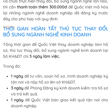
và chưa thực hiện thay đổi, bổ sung ngành nghề lần nào,
thì cần
thanh toán thêm
300.000đ
để Quốc Việt mã hóa
lại những ngành nghề doanh nghiệp đã đăng ký trước
đây cho phù hợp với quy định.
THỜI GIAN HOÀN TẤT THỦ TỤC THAY ĐỔI,
BỔ SUNG NGÀNH NGHỀ KINH DOANH
Tổng thời gian để Quốc Việt thay doanh nghiệp làm hồ
sơ, thủ tục thay đổi, bổ sung ngành nghề kinh doanh tại
Sở KH&ĐT chỉ
5 ngày làm việc.
Trong đó:
1 ngày
để tư vấn, soạn hồ sơ, trình doanh nghiệp ký
tận nơi và nộp hồ sơ lên sở KH&ĐT.
3 ngày
để Phòng Đăng ký kinh doanh kiểm tra hồ sơ
và trả kết quả.
1 ngày
để Quốc Việt bàn giao kết quả tận nơi cho
doanh nghiệp.