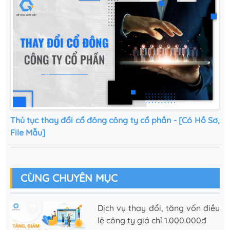
Thủ tục thay đổi cổ đông công ty cổ phần - [Có Hồ Sơ,
File Mẫu]
CÙNG CHUYÊN MỤC
Dịch vụ thay đổi, tăng vốn điều
lệ công ty giá chỉ 1.000.000đ