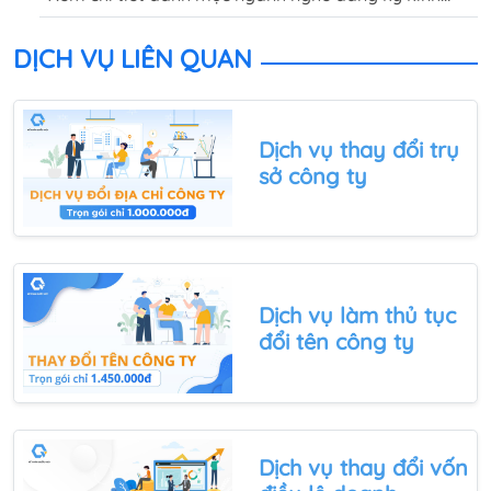
doanh và tra cứu mã ngành nghề kinh doanh MỚI
NHẤT theo Quyết định số 27/2018/QĐ-TTg trong bài
DỊCH VỤ LIÊN QUAN
viết này.
Dịch vụ thay đổi trụ
sở công ty
Dịch vụ làm
thủ tục
đổi tên công ty
Dịch vụ
thay đổi vốn