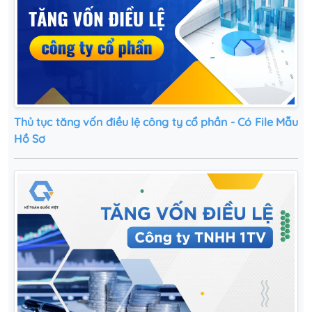
Thủ tục tăng vốn điều lệ công ty cổ phần - Có File Mẫu
Hồ Sơ