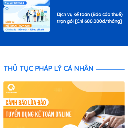
Dịch vụ kế toán (Báo cáo thuế)
trọn gói [Chỉ 600.000đ/tháng]
THỦ TỤC PHÁP LÝ CÁ NHÂN