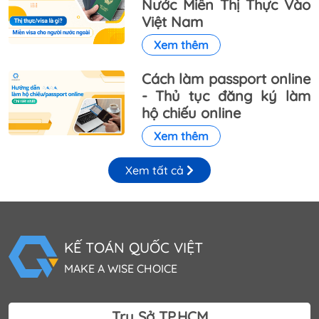
Nước Miễn Thị Thực Vào
Việt Nam
Xem thêm
Cách làm passport online
- Thủ tục đăng ký làm
hộ chiếu online
Xem thêm
Xem tất cả
KẾ TOÁN QUỐC VIỆT
MAKE A WISE CHOICE
Trụ Sở TP.HCM