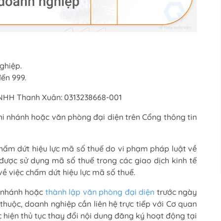
ghiệp.
đến 999.
TNHH Thanh Xuân: 0313238668-001
hi nhánh hoặc văn phòng đại diện trên Cổng thông tin
chấm dứt hiệu lực mã số thuế do vi phạm pháp luật về
 được sử dụng mã số thuế trong các giao dịch kinh tế
ề việc chấm dứt hiệu lực mã số thuế.
i nhánh hoặc
thành lập văn phòng đại diện
trước ngày
huộc, doanh nghiệp cần liên hệ trực tiếp với Cơ quan
 hiện thủ tục thay đổi nội dung đăng ký hoạt động tại