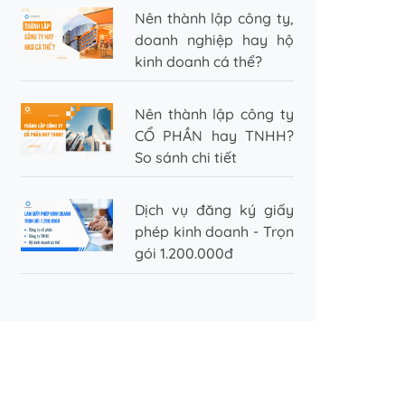
Nên thành lập công ty,
doanh nghiệp hay hộ
kinh doanh cá thể?
Nên thành lập công ty
CỔ PHẦN hay TNHH?
So sánh chi tiết
Dịch vụ đăng ký giấy
phép kinh doanh - Trọn
gói 1.200.000đ