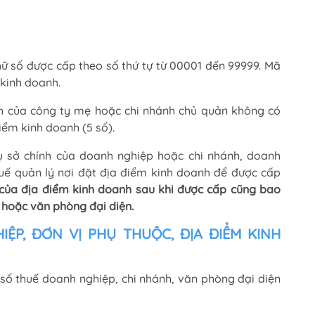
ữ số được cấp theo số thứ tự từ 00001 đến 99999. Mã
 kinh doanh.
ính của công ty mẹ hoặc chi nhánh chủ quản không có
iểm kinh doanh (5 số).
rụ sở chính của doanh nghiệp hoặc chi nhánh, doanh
huế quản lý nơi đặt địa điểm kinh doanh để được cấp
của địa điểm kinh doanh sau khi được cấp cũng bao
 hoặc văn phòng đại diện.
ỆP, ĐƠN VỊ PHỤ THUỘC, ĐỊA ĐIỂM KINH
số thuế doanh nghiệp, chi nhánh, văn phòng đại diện