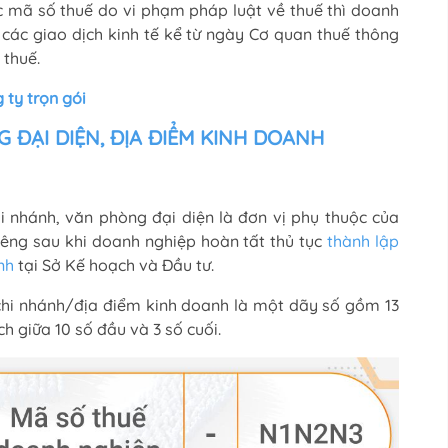
c mã số thuế do vi phạm pháp luật về thuế thì doanh
các giao dịch kinh tế kể từ ngày Cơ quan thuế thông
 thuế.
 ty trọn gói
 ĐẠI DIỆN, ĐỊA ĐIỂM KINH DOANH
i nhánh, văn phòng đại diện là đơn vị phụ thuộc của
êng sau khi doanh nghiệp hoàn tất thủ tục
thành lập
nh
tại Sở Kế hoạch và Đầu tư.
chi nhánh/địa điểm kinh doanh là một dãy số gồm 13
h giữa 10 số đầu và 3 số cuối.