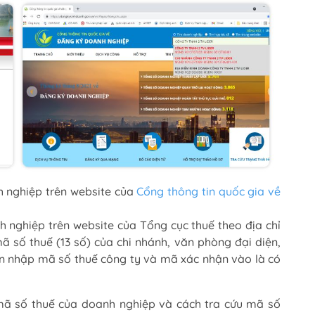
h nghiệp trên website của
Cổng thông tin quốc gia về
h nghiệp trên website của Tổng cục thuế theo địa chỉ
mã số thuế (13 số) của chi nhánh, văn phòng đại diện,
ần nhập mã số thuế công ty và mã xác nhận vào là có
 mã số thuế của doanh nghiệp và cách tra cứu mã số