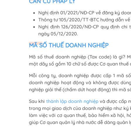
CĂN CỨ PHÁP LÝ
Nghị định 01/2021/NĐ-CP về đăng ký doanh
Thông tư 105/2020/TT-BTC hướng dẫn về đă
Nghị định 126/2020/NĐ-CP quy định chi ti
ngày 05/12/2020.
MÃ SỐ THUẾ DOANH NGHIỆP
Mã số thuế doanh nghiệp (Tax code) là gì? 
một dãy số gồm 10 chữ số được Cơ quan thuế 
Mỗi công ty, doanh nghiệp được cấp 1 mã số 
doanh nghiệp hoạt động và không được dùng đ
nghiệp giải thể (chấm dứt hoạt động) thì mã s
Sau khi
thành lập doanh nghiệp
và được cấp m
trong mọi giao dịch của doanh nghiệp như: ký 
làm việc với cơ quan thuế, bảo hiểm xã hội, 
giúp Cơ quan quản lý nhà nước dễ dàng quản lý