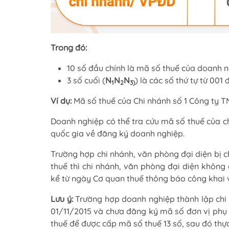
Trong đó:
10 số đầu chính là mã số thuế của doanh n
3 số cuối (
N
N
N
) là các số thứ tự từ 001 
1
2
3)
Ví dụ:
Mã số thuế của Chi nhánh số 1 Công ty 
Doanh nghiệp có thể tra cứu mã số thuế của c
quốc gia về đăng ký doanh nghiệp.
Trường hợp chi nhánh, văn phòng đại diện bị 
thuế thì chi nhánh, văn phòng đại diện không
kể từ ngày Cơ quan thuế thông báo công khai v
Lưu ý:
Trường hợp doanh nghiệp thành lập ch
01/11/2015 và chưa đăng ký mã số đơn vị phụ t
thuế để được cấp mã số thuế 13 số, sau đó thực