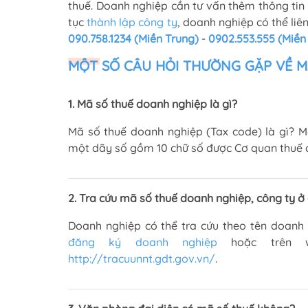
thuế. Doanh nghiệp cần tư vấn thêm thông tin
tục
thành lập công ty
, doanh nghiệp có thể li
090.758.1234 (Miền Trung)
-
0902.553.555 (Miề
MỘT SỐ CÂU HỎI THƯỜNG GẶP VỀ M
1. Mã số thuế doanh nghiệp là gì?
Mã số thuế doanh nghiệp (Tax code) là gì? 
một dãy số gồm 10 chữ số được Cơ quan thuế 
2. Tra cứu mã số thuế doanh nghiệp, công ty ở
Doanh nghiệp có thể tra cứu theo tên doanh
đăng ký doanh nghiệp
hoặc trên w
http://tracuunnt.gdt.gov.vn/
.