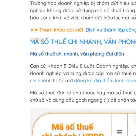
Trường hợp doanh nghiệp bị chấm dứt hiệu lự
nghiệp không được sử dụng mã số thuế trong 
báo công khai về việc chấm dứt hiệu lực mã số
➤
➤
Tham khảo bài viết:
Dịch vụ thành lập công
MÃ SỐ THUẾ CHI NHÁNH, VĂN PHÒNG
Mã số thuế chi nhánh, văn phòng đại diện
Căn cứ Khoản 5 Điều 8 Luật Doanh nghiệp, ch
doanh nghiệp và cũng được cấp mã số thuế ri
chi nhánh
hoặc mở
đăng ký địa điểm kinh doa
Mã số thuế đơn vị phụ thuộc hay mã số thuế 
chữ số và dùng dấu gạch ngang (-) để phân tác