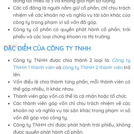
đông tối thiểu là 3 và không giới hạn số lượng.
Các cổ đông là người nắm giữ cổ phần, chỉ chịu trách
nhiệm về các khoản nợ và nghĩa vụ tài sản khác của
công ty trong phạm vi số vốn đã góp.
Công ty cổ phần có quyền phát hành cổ phần, trái
phiếu và các loại chứng khoán ra thị trường.
ĐẶC ĐIỂM CỦA CÔNG TY TNHH
Công ty TNHH được chia thành 2 loại là:
Công ty
TNHH 1 thành viên
và
công ty TNHH 2 thành viên
trở
lên.
Vốn điều lệ chia thành từng phần, mỗi thành viên có
thể góp nhiều, ít khác nhau.
Thành viên góp vốn có thể là cá nhân hoặc tổ chức.
Các thành viên góp vốn chỉ chịu trách nhiệm về các
khoản nợ và nghĩa vụ tài sản khác trong phạm vi số
vốn đã góp vào công ty.
Công ty TNHH chỉ được phát hành trái phiếu, không
được quyền phát hành cổ phần.