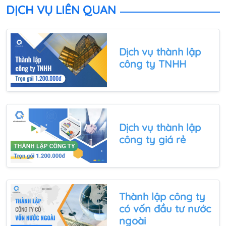
bàn giao giấy phép kinh doanh, con dấu tận nơi sau
DỊCH VỤ LIÊN QUAN
5 ngày.
Dịch vụ thành lập
công ty TNHH
Dịch vụ
thành lập
công ty giá rẻ
Thành lập
công ty
có vốn đầu tư nước
ngoài