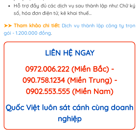
Hỗ trợ đầy đủ các dịch vụ sau thành lập như: Chữ ký
số, hóa đơn điện tử, kê khai thuế…
➤➤ Tham khảo chi tiết:
Dịch vụ thành lập công ty trọn
gói - 1.200.000 đồng
.
LIÊN HỆ NGAY
0972.006.222 (Miền Bắc)
-
090.758.1234 (Miền Trung)
-
0902.553.555 (Miền Nam)
Quốc Việt luôn sát cánh cùng doanh
nghiệp