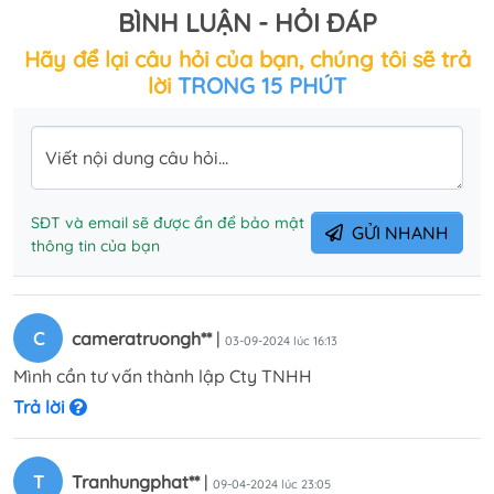
BÌNH LUẬN - HỎI ĐÁP
Hãy để lại câu hỏi của bạn, chúng tôi sẽ trả
lời
TRONG 15 PHÚT
Viết nội dung câu hỏi...
SĐT và email sẽ được ẩn để bảo mật
GỬI NHANH
thông tin của bạn
C
cameratruongh**
|
03-09-2024 lúc 16:13
Mình cần tư vấn thành lập Cty TNHH
Trả lời
T
Tranhungphat**
|
09-04-2024 lúc 23:05