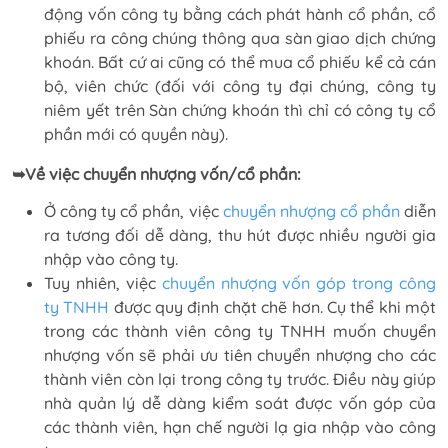
động vốn công ty bằng cách phát hành cổ phần, cổ
phiếu ra công chúng thông qua sàn giao dịch chứng
khoán. Bất cứ ai cũng có thể mua cổ phiếu kể cả cán
bộ, viên chức (đối với công ty đại chúng, công ty
niêm yết trên Sàn chứng khoán thì chỉ có công ty cổ
phần mới có quyền này).
➥Về việc chuyển nhượng vốn/cổ phần:
Ở công ty cổ phần, việc
chuyển nhượng cổ phần
diễn
ra tương đối dễ dàng, thu hút được nhiều người gia
nhập vào công ty.
Tuy nhiên, việc
chuyển nhượng vốn góp trong công
ty TNHH
được quy định chặt chẽ hơn. Cụ thể khi một
trong các thành viên công ty TNHH muốn chuyển
nhượng vốn sẽ phải ưu tiên chuyển nhượng cho các
thành viên còn lại trong công ty trước. Điều này giúp
nhà quản lý dễ dàng kiểm soát được vốn góp của
các thành viên, hạn chế người lạ gia nhập vào công