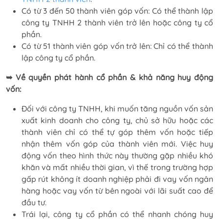
Có từ 3 đến 50 thành viên góp vốn: Có thể thành lập
công ty TNHH 2 thành viên trở lên hoặc công ty cổ
phần.
Có từ 51 thành viên góp vốn trở lên: Chỉ có thể thành
lập công ty cổ phần.
➥ Về quyền phát hành cổ phần & khả năng huy động
vốn:
Đối với công ty TNHH, khi muốn tăng nguồn vốn sản
xuất kinh doanh cho công ty, chủ sở hữu hoặc các
thành viên chỉ có thể tự góp thêm vốn hoặc tiếp
nhận thêm vốn góp của thành viên mới. Việc huy
động vốn theo hình thức này thường gặp nhiều khó
khăn và mất nhiều thời gian, vì thế trong trường hợp
gấp rút không ít doanh nghiệp phải đi vay vốn ngân
hàng hoặc vay vốn từ bên ngoài với lãi suất cao để
đầu tư.
Trái lại, công ty cổ phần có thể nhanh chóng huy