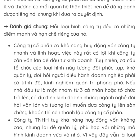
ít và thường có mối quan hệ thân thiết nên dễ dàng dành
được tiếng nói chung khi đưa ra quyết định.
➥ Đánh giá chung:
Mỗi loại hình công ty đều có những
điểm mạnh và hạn chế riêng của nó.
Công ty cổ phần có khả năng huy động vốn công ty
nhanh và linh hoạt, việc này rất có lợi khi công ty
cần vốn lớn để đầu tư kinh doanh. Tuy nhiên, cơ cấu
tổ chức của loại hình này tương đối phức tạp, khó
quản lý, đòi hỏi người điều hành doanh nghiệp phải
có trình độ, kinh nghiệm quản trị phong phú. Nếu
nhà đầu tư là một nhóm từ 3 cá nhân hoặc tổ chức
trở lên, có dự định kinh doanh những ngành nghề đòi
hỏi vốn lớn và tương lai muốn đưa công ty lên sàn
chứng khoán thì nên thành lập công ty cổ phần.
Công ty TNHH tuy khả năng huy động vốn không
cao, nhưng lại dễ quản lý, phù hợp với những mô
hình kinh doanh vừa và nhỏ. Vì vậy đây vẫn là loại