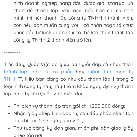
hình doanh nghiệp hàng đầu được giới startup lựa
chọn để thành lập. Vậy nên, nếu bạn chỉ có một
mình thì nên thành lập công ty TNHH 1 thành viên,
còn nếu bạn muốn cùng với 1 cá nhân hoặc tổ chức
khác đầu tư kinh doanh thì có thể lựa chọn thành lập
công ty TNHH 2 thành viên trở lên.
---------
Trên đây, Quốc Việt đã giúp bạn giải đáp câu hỏi: “Nên
thành lập công ty cổ phần
hay
thành lập công ty
TNHH
?”. Nếu bạn đang có nhu cầu thành lập 1 trong 2
loại hình công ty này, hãy tham khảo ngay dịch vụ thành
lập công ty của Quốc Việt dưới đây:
Phí dịch vụ thành lập trọn gói chỉ 1.200.000 đồng;
Nhận giấy phép kinh doanh, con dấu pháp nhân tận
nơi chỉ sau 5 - 7 ngày làm việc;
Thủ tục đăng ký đơn giản, miễn phí bàn giao giấy
phép tận nơi;