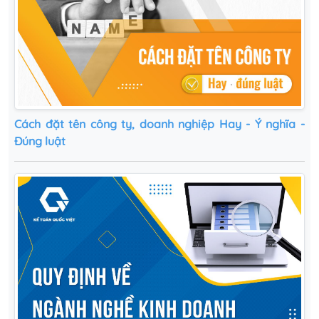
Cách‌ ‌đặt‌ ‌tên‌ ‌công‌ ‌ty,‌ ‌doanh‌ ‌nghiệp‌ ‌Hay‌ ‌-‌ ‌Ý‌ ‌nghĩa‌ ‌-‌
‌Đúng‌ ‌luật‌