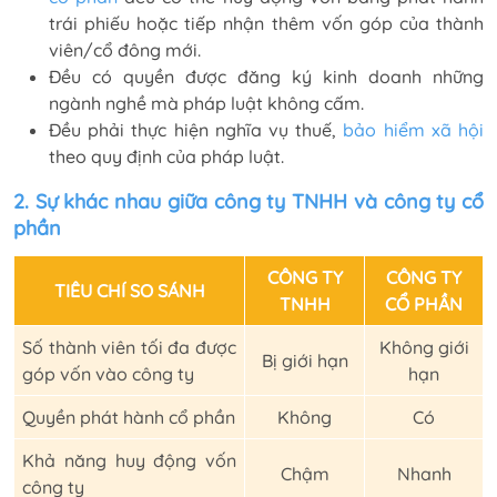
trái phiếu hoặc tiếp nhận thêm vốn góp của thành
viên/cổ đông mới.
Đều có quyền được đăng ký kinh doanh những
ngành nghề mà pháp luật không cấm.
Đều phải thực hiện nghĩa vụ thuế,
bảo hiểm xã hội
theo quy định của pháp luật.
2. Sự khác nhau giữa công ty TNHH và công ty cổ
phần
CÔNG TY
CÔNG TY
TIÊU CHÍ SO SÁNH
TNHH
CỔ PHẦN
Số thành viên tối đa được
Không giới
Bị giới hạn
góp vốn vào công ty
hạn
Quyền phát hành cổ phần
Không
Có
Khả năng huy động vốn
Chậm
Nhanh
công ty