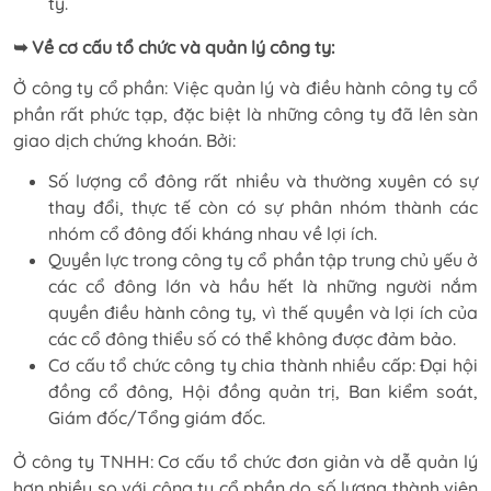
ty.
➥ Về cơ cấu tổ chức và quản lý công ty:
Ở công ty cổ phần: Việc quản lý và điều hành công ty cổ
phần rất phức tạp, đặc biệt là những công ty đã lên sàn
giao dịch chứng khoán. Bởi:
Số lượng cổ đông rất nhiều và thường xuyên có sự
thay đổi, thực tế còn có sự phân nhóm thành các
nhóm cổ đông đối kháng nhau về lợi ích.
Quyền lực trong công ty cổ phần tập trung chủ yếu ở
các cổ đông lớn và hầu hết là những người nắm
quyền điều hành công ty, vì thế quyền và lợi ích của
các cổ đông thiểu số có thể không được đảm bảo.
Cơ cấu tổ chức công ty chia thành nhiều cấp: Đại hội
đồng cổ đông, Hội đồng quản trị, Ban kiểm soát,
Giám đốc/Tổng giám đốc.
Ở công ty TNHH: Cơ cấu tổ chức đơn giản và dễ quản lý
hơn nhiều so với công ty cổ phần do số lượng thành viên