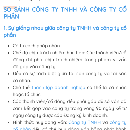
SO SÁNH CÔNG TY TNHH VÀ CÔNG TY CỔ
PHẦN
1. Sự giống nhau giữa công ty TNHH và công ty cổ
phần
Có tư cách pháp nhân.
Chế độ chịu trách nhiệm hữu hạn: Các thành viên/cổ
đông chỉ phải chịu trách nhiệm trong phạm vi vốn
đã góp vào công ty.
Đều có sự tách biệt giữa tài sản công ty và tài sản
cá nhân.
Chủ thể
thành lập doanh nghiệp
có thể là cá nhân
hoặc tổ chức.
Các thành viên/cổ đông đều phải góp đủ số vốn đã
cam kết góp vào công ty trong vòng 90 ngày kể từ
ngày công ty được cấp Đăng ký kinh doanh.
Hình thức huy động vốn:
Công ty TNHH
và
công ty
cổ phần
đều có thể huy động vốn bằng phát hành