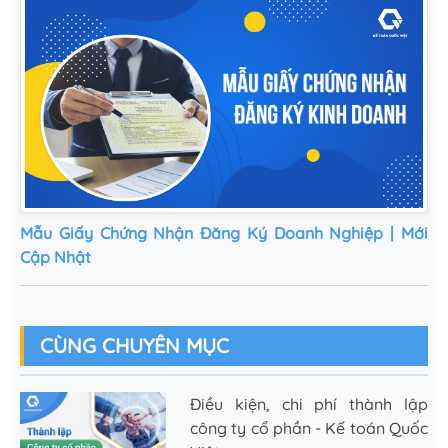
Mẫu Giấy Chứng Nhận Đăng Ký Doanh Nghiệp | Mới
Cập Nhật
CÙNG CHUYÊN MỤC
Điều kiện, chi phí thành lập
công ty cổ phần - Kế toán Quốc