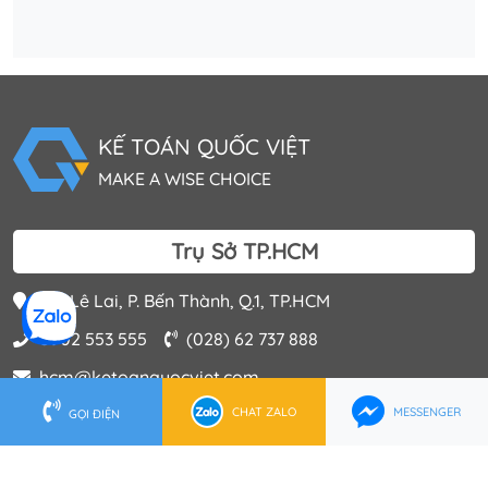
KẾ TOÁN QUỐC VIỆT
MAKE A WISE CHOICE
Trụ Sở TP.HCM
202 Lê Lai, P. Bến Thành, Q.1, TP.HCM
0902 553 555
(028) 62 737 888
hcm@ketoanquocviet.com
CHAT ZALO
MESSENGER
GỌI ĐIỆN
Trụ Sở Hà Nội