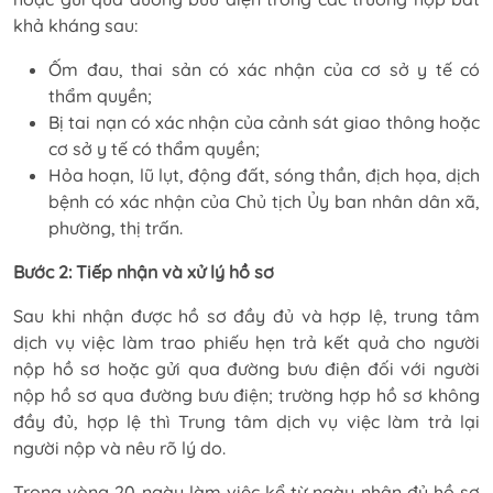
khả kháng sau:
Ốm đau, thai sản có xác nhận của cơ sở y tế có
thẩm quyền;
Bị tai nạn có xác nhận của cảnh sát giao thông hoặc
cơ sở y tế có thẩm quyền;
Hỏa hoạn, lũ lụt, động đất, sóng thần, địch họa, dịch
bệnh có xác nhận của Chủ tịch Ủy ban nhân dân xã,
phường, thị trấn.
Bước 2: Tiếp nhận và xử lý hồ sơ
Sau khi nhận được hồ sơ đầy đủ và hợp lệ, trung tâm
dịch vụ việc làm trao phiếu hẹn trả kết quả cho người
nộp hồ sơ hoặc gửi qua đường bưu điện đối với người
nộp hồ sơ qua đường bưu điện; trường hợp hồ sơ không
đầy đủ, hợp lệ thì Trung tâm dịch vụ việc làm trả lại
người nộp và nêu rõ lý do.
Trong vòng 20 ngày làm việc kể từ ngày nhận đủ hồ sơ