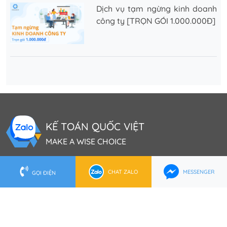
Dịch vụ tạm ngừng kinh doanh
công ty [TRỌN GÓI 1.000.000Đ]
KẾ TOÁN QUỐC VIỆT
MAKE A WISE CHOICE
CHAT ZALO
MESSENGER
Trụ Sở TP.HCM
GỌI ĐIỆN
202 Lê Lai, P. Bến Thành, Q.1, TP.HCM
0902 553 555
(028) 62 737 888