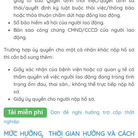
giấy tờ sau: Quyết định thôi việc/quyết định sa
thải/quyết định kỷ luật buộc thôi việc/thông báo
hoặc thỏa thuận chấm dứt hợp đồng lao động.
Sổ bảo hiểm xã hội của người lao động.
Bản sao công chứng CMND/CCCD của người lao
động.
Trường hợp ủy quyền cho một cá nhân khác nộp hồ sơ
thì cần bổ sung thêm:
Giấy xác nhận của bệnh viện hoặc cơ quan y tế có
thẩm quyền về việc người lao động đang trong tình
trạng ốm đau, thai sản… không thể trực tiếp nộp hồ
sơ.
Giấy ủy quyền cho người nộp hồ sơ.
Đơn đề nghị hưởng trợ cấp thất
nghiệp
MỨC HƯỞNG, THỜI GIAN HƯỞNG VÀ CÁCH