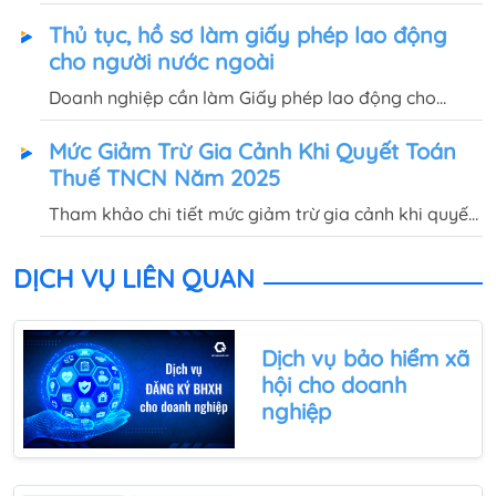
đầu cho doanh nghiệp, quy định về mức đóng, tỷ lệ
Thủ tục, hồ sơ làm giấy phép lao động
đóng BHXH sẽ được Quốc Việt giải đáp trong bài
cho người nước ngoài
viết này.
Doanh nghiệp cần làm Giấy phép lao động cho
người nước ngoài nhưng chưa rõ hồ sơ, thủ tục, chi
Mức Giảm Trừ Gia Cảnh Khi Quyết Toán
phí như thế nào? Quốc Việt sẽ tư vấn chi tiết tại bài
Thuế TNCN Năm 2025
viết này
Tham khảo chi tiết mức giảm trừ gia cảnh khi quyết
toán thuế thu nhập cá nhân năm 2025 và quy định
về người phụ thuộc giảm trừ gia cảnh trong bài viết
DỊCH VỤ LIÊN QUAN
này.
Dịch vụ bảo hiểm xã
hội
cho doanh
nghiệp