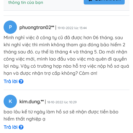
thông tin của bạn
P
phuongtran02**
|
19-10-2022 lúc 13:44
Mình nghỉ việc ở công ty cũ đã được hơn 06 tháng. sau
khi nghỉ việc thì mình không tham gia đóng bảo hiểm 2
tháng sau đó. cụ thể là tháng 4 và tháng 5. Do mới nhận
công việc mới, mình lao đầu vào việc mà quên đi quyền
lợi này. Vậy có trường hợp nào hỗ trợ việc nộp hồ sơ quá
hạn và được nhận trợ cấp không? Cảm ơn!
Trả lời
K
kim.dung.**
|
18-10-2022 lúc 10:29
bao lâu kể từ ngày làm hồ sơ sẽ nhận được tiền bảo
hiểm thất nghiệp ạ
Trả lời