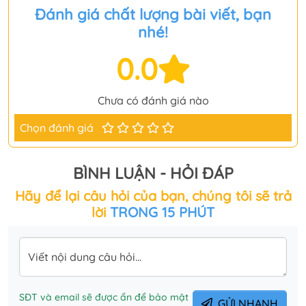
Đánh giá chất lượng bài viết, bạn
nhé!
0.0
Chưa có đánh giá nào
Chọn đánh giá
BÌNH LUẬN - HỎI ĐÁP
Hãy để lại câu hỏi của bạn, chúng tôi sẽ trả
lời
TRONG 15 PHÚT
Viết nội dung câu hỏi...
SĐT và email sẽ được ẩn để bảo mật
GỬI NHANH