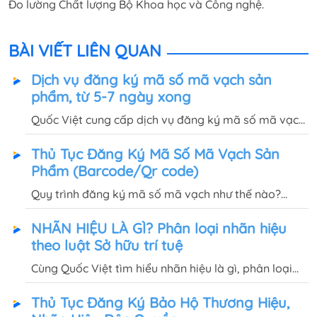
Đo lường Chất lượng Bộ Khoa học và Công nghệ.
BÀI VIẾT LIÊN QUAN
Dịch vụ đăng ký mã số mã vạch sản
phẩm, từ 5-7 ngày xong
Quốc Việt cung cấp dịch vụ đăng ký mã số mã vạch
trọn gói, nhận mã số mã vạch sau 5 - 7 ngày, chỉ cần
Thủ Tục Đăng Ký Mã Số Mã Vạch Sản
cung cấp GPKD và danh sách sản phẩm cần đăng
Phẩm (Barcode/Qr code)
ký.
Quy trình đăng ký mã số mã vạch như thế nào?
Tham khảo chi tiết hồ sơ, thủ tục & chi phí đăng ký
NHÃN HIỆU LÀ GÌ? Phân loại nhãn hiệu
mã số mã vạch sản phẩm (barcode/qr code) trong
theo luật Sở hữu trí tuệ
bài viết này
Cùng Quốc Việt tìm hiểu nhãn hiệu là gì, phân loại
nhãn hiệu theo luật sở hữu trí tuệ để đơn giản hơn
Thủ Tục Đăng Ký Bảo Hộ Thương Hiệu,
khi làm thủ tục đăng ký thương hiệu nhãn hiệu độc