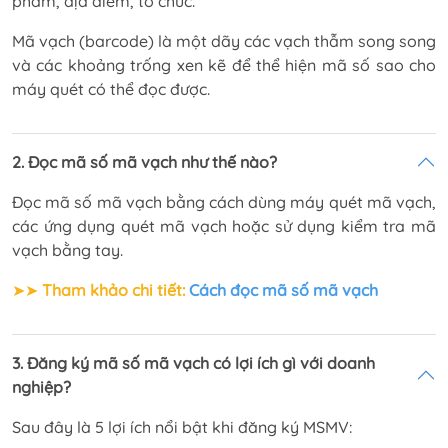
phẩm, địa điểm, tổ chức.
Mã vạch (barcode) là một dãy các vạch thẫm song song
và các khoảng trống xen kẽ để thể hiện mã số sao cho
máy quét có thể đọc được.
2. Đọc mã số mã vạch như thế nào?
Đọc mã số mã vạch bằng cách dùng máy quét mã vạch,
các ứng dụng quét mã vạch hoặc sử dụng kiểm tra mã
vạch bằng tay.
➤➤
Tham khảo chi tiết:
Cách đọc mã số mã vạch
3. Đăng ký mã số mã vạch có lợi ích gì với doanh
nghiệp?
Sau đây là 5 lợi ích nổi bật khi đăng ký MSMV: