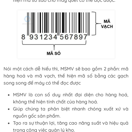
hiện mã số sao cho máy quét có thể đọc được.
Nói một cách dễ hiểu thì, MSMV sẽ bao gồm 2 phần: mã
hàng hoá và mã vạch, thể hiện mã số bằng các gạch
song song để máy có thể đọc được
MSMV là con số duy nhất đại diện cho hàng hoá,
không thể hiện tính chất của hàng hoá.
Giúp chúng ta phân biệt nhanh chóng xuất xứ và
nguồn gốc sản phẩm.
Tạo ra sự thuận lợi, tăng cao năng suất và hiệu quả
trong công việc quản lý kho.