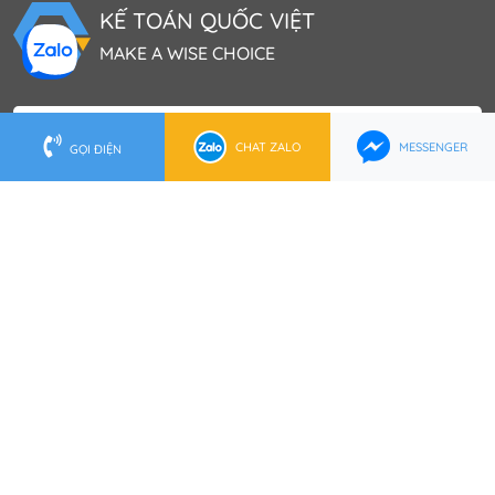
KẾ TOÁN QUỐC VIỆT
MAKE A WISE CHOICE
Trụ Sở TP.HCM
CHAT ZALO
MESSENGER
GỌI ĐIỆN
202 Lê Lai, P. Bến Thành, Q.1, TP.HCM
0902 553 555
(028) 62 737 888
hcm@ketoanquocviet.com
Trụ Sở Hà Nội
Tầng 16 Tòa nhà Việt Á, Số 9 Phố Duy Tân, P.Dịch Vọng
Hậu, Q.Cầu Giấy
0972 006 222
(024) 6288 2222
hanoi@ketoanquocviet.com