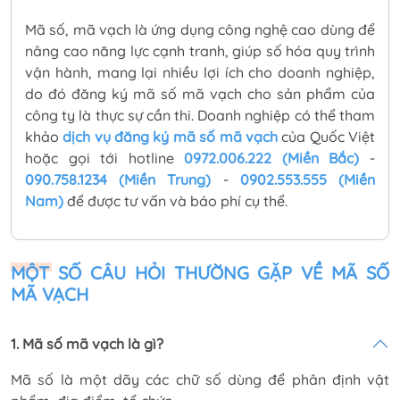
Mã số, mã vạch là ứng dụng công nghệ cao dùng để
nâng cao năng lực cạnh tranh, giúp số hóa quy trình
vận hành, mang lại nhiều lợi ích cho doanh nghiệp,
do đó đăng ký mã số mã vạch cho sản phẩm của
công ty là thực sự cần thi. Doanh nghiệp có thể tham
khảo
dịch vụ đăng ký mã số mã vạch
của Quốc Việt
hoặc gọi tới hotline
0972.006.222 (Miền Bắc)
-
090.758.1234 (Miền Trung)
-
0902.553.555 (Miền
Nam)
để được tư vấn và báo phí cụ thể.
MỘT SỐ CÂU HỎI THƯỜNG GẶP VỀ MÃ SỐ
MÃ VẠCH
1. Mã số mã vạch là gì?
Mã số là một dãy các chữ số dùng để phân định vật