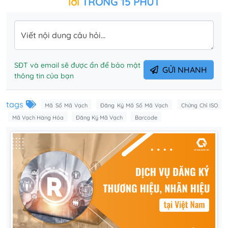
lời
TRONG 15 PHÚT
Viết nội dung câu hỏi...
SĐT và email sẽ được ẩn để bảo mật
GỬI NHANH
thông tin của bạn
tags
Mã Số Mã Vạch
Đăng Ký Mã Số Mã Vạch
Chứng Chỉ ISO
Mã Vạch Hàng Hóa
Đăng Ký Mã Vạch
Barcode