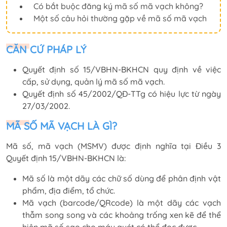
Có bắt buộc đăng ký mã số mã vạch không?
Một số câu hỏi thường gặp về mã số mã vạch
CĂN CỨ PHÁP LÝ
Quyết định số 15/VBHN-BKHCN quy định về việc
cấp, sử dụng, quản lý mã số mã vạch.
Quyết định số 45/2002/QĐ-TTg có hiệu lực từ ngày
27/03/2002.
MÃ SỐ MÃ VẠCH LÀ GÌ?
Mã số, mã vạch (MSMV) được định nghĩa tại Điều 3
Quyết định 15/VBHN-BKHCN là:
Mã số là một dãy các chữ số dùng để phân định vật
phẩm, địa điểm, tổ chức.
Mã vạch (barcode/QRcode) là một dãy các vạch
thẫm song song và các khoảng trống xen kẽ để thể