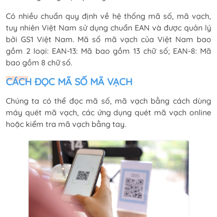
Có nhiều chuẩn quy định về hệ thống mã số, mã vạch,
tuy nhiên Việt Nam sử dụng chuẩn EAN và được quản lý
bởi GS1 Việt Nam. Mã số mã vạch của Việt Nam bao
gồm 2 loại: EAN-13: Mã bao gồm 13 chữ số; EAN-8: Mã
bao gồm 8 chữ số.
CÁCH ĐỌC MÃ SỐ MÃ VẠCH
Chúng ta có thể đọc mã số, mã vạch bằng cách dùng
máy quét mã vạch, các ứng dụng quét mã vạch online
hoặc kiểm tra mã vạch bằng tay.