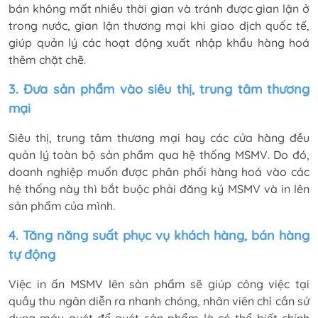
bán không mất nhiều thời gian và tránh được gian lận ở
trong nước, gian lận thương mại khi giao dịch quốc tế,
giúp quản lý các hoạt động xuất nhập khẩu hàng hoá
thêm chặt chẽ.
3. Đưa sản phẩm vào siêu thị, trung tâm thương
mại
Siêu thị, trung tâm thương mại hay các cửa hàng đều
quản lý toàn bộ sản phẩm qua hệ thống MSMV. Do đó,
doanh nghiệp muốn được phân phối hàng hoá vào các
hệ thống này thì bắt buộc phải đăng ký MSMV và in lên
sản phẩm của mình.
4. Tăng năng suất phục vụ khách hàng, bán hàng
tự động
Việc in ấn MSMV lên sản phẩm sẽ giúp công việc tại
quầy thu ngân diễn ra nhanh chóng, nhân viên chỉ cần sử
dụng máy quét để quét sản phẩm là có thể biết chính