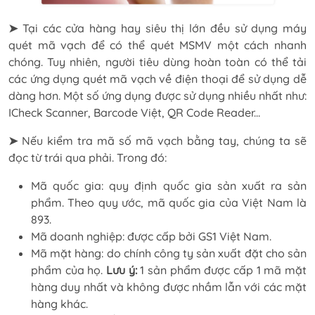
➤
Tại các cửa hàng hay siêu thị lớn đều sử dụng máy
quét mã vạch để có thể quét MSMV một cách nhanh
chóng. Tuy nhiên, người tiêu dùng hoàn toàn có thể tải
các ứng dụng quét mã vạch về điện thoại để sử dụng dễ
dàng hơn. Một số ứng dụng được sử dụng nhiều nhất như:
ICheck Scanner, Barcode Việt, QR Code Reader...
➤
Nếu kiểm tra mã số mã vạch bằng tay, chúng ta sẽ
đọc từ trái qua phải. Trong đó:
Mã quốc gia: quy định quốc gia sản xuất ra sản
phẩm. Theo quy ước, mã quốc gia của Việt Nam là
893.
Mã doanh nghiệp: được cấp bởi GS1 Việt Nam.
Mã mặt hàng: do chính công ty sản xuất đặt cho sản
phẩm của họ.
Lưu ý:
1 sản phẩm được cấp 1 mã mặt
hàng duy nhất và không được nhầm lẫn với các mặt
hàng khác.