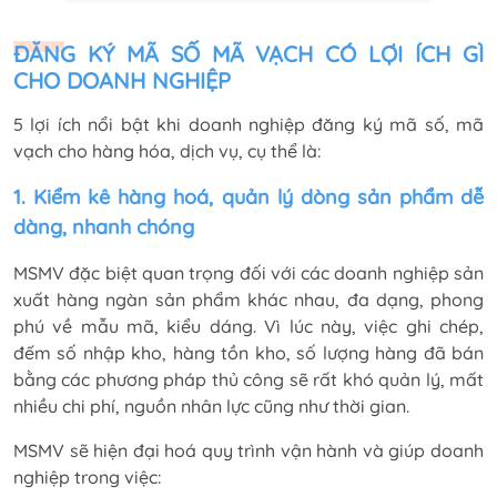
ĐĂNG KÝ MÃ SỐ MÃ VẠCH CÓ LỢI ÍCH GÌ
CHO DOANH NGHIỆP
5 lợi ích nổi bật khi doanh nghiệp đăng ký mã số, mã
vạch cho hàng hóa, dịch vụ, cụ thể là:
1. Kiểm kê hàng hoá, quản lý dòng sản phẩm dễ
dàng, nhanh chóng
MSMV đặc biệt quan trọng đối với các doanh nghiệp sản
xuất hàng ngàn sản phẩm khác nhau, đa dạng, phong
phú về mẫu mã, kiểu dáng. Vì lúc này, việc ghi chép,
đếm số nhập kho, hàng tồn kho, số lượng hàng đã bán
bằng các phương pháp thủ công sẽ rất khó quản lý, mất
nhiều chi phí, nguồn nhân lực cũng như thời gian.
MSMV sẽ hiện đại hoá quy trình vận hành và giúp doanh
nghiệp trong việc: