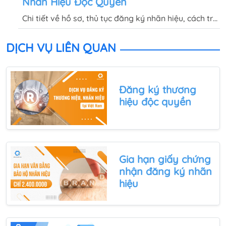
Nhãn Hiệu Độc Quyền
quyền.
Chi tiết về hồ sơ, thủ tục đăng ký nhãn hiệu, cách tra
cứu nhãn hiệu và chi phí đăng ký thương hiệu, nhãn
hiệu sẽ được Quốc Việt giải đáp trong bài viết này.
DỊCH VỤ LIÊN QUAN
Đăng ký thương
hiệu độc quyền
Gia hạn giấy chứng
nhận đăng ký nhãn
hiệu