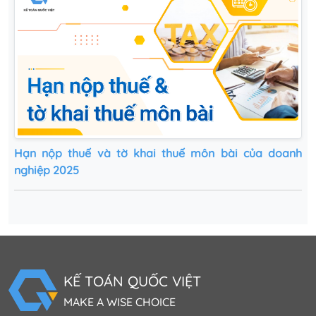
Hạn nộp thuế và tờ khai thuế môn bài của doanh
nghiệp 2025
KẾ TOÁN QUỐC VIỆT
MAKE A WISE CHOICE