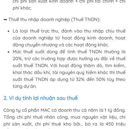
chi phí sản xuất kinh doanh + chi phí tài chính + chi
phí khác.
➥ Thuế thu nhập doanh nghiệp (Thuế TNDN):
Là loại thuế trực thu, đánh vào thu nhập chịu thuế
của doanh nghiệp từ hoạt động kinh doanh, hoạt
động chuyển nhượng và các hoạt động khác.
Mức thuế suất dùng để tính thuế TNDN thường là
20%, trừ các trường hợp được hưởng ưu đãi về thuế
suất thuế TNDN. Với hoạt động thăm dò, tìm kiếm,
khai thác dầu khí, tài nguyên quý hiếm khác thì thuế
suất thuế TNDN áp dụng từ 32% đến 50% tùy theo
từng dự án.
2. Ví dụ tính lợi nhuận sau thuế
Công ty cổ phần MAC có doanh thu cả năm là 1 tỷ đồng.
Tổng chi phí thuê nhân công, mua nguyên vật liệu, chi
phí sản xuất, chi phí thuê kho bãi… bỏ ra là 450 triệu