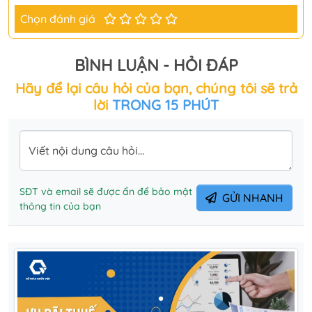
Chọn đánh giá
BÌNH LUẬN - HỎI ĐÁP
Hãy để lại câu hỏi của bạn, chúng tôi sẽ trả
lời
TRONG 15 PHÚT
Viết nội dung câu hỏi...
SĐT và email sẽ được ẩn để bảo mật
GỬI NHANH
thông tin của bạn