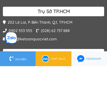
Trụ Sở TP.HCM
202 Lê Lai, P. Bến Thành, Q.1, TP.HCM
0902 553 555
(028) 62 737 888
hcm@ketoanquocviet.com
Trụ Sở Hà Nội
CHAT ZALO
MESSENGER
GỌI ĐIỆN
Tầng 16 Tòa nhà Việt Á, Số 9 Phố Duy Tân, P.Dịch Vọng
Hậu, Q.Cầu Giấy
0972 006 222
(024) 6288 2222
hanoi@ketoanquocviet.com
© 2014 Tất cả nội dung thuộc quyền sở hữu của Kế Toán
Quốc Việt.