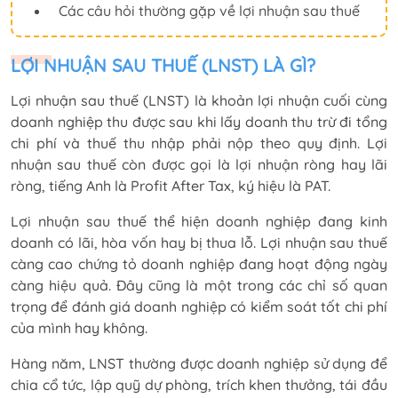
Các câu hỏi thường gặp về lợi nhuận sau thuế
LỢI NHUẬN SAU THUẾ (LNST) LÀ GÌ?
Lợi nhuận sau thuế (LNST) là khoản lợi nhuận cuối cùng
doanh nghiệp thu được sau khi lấy doanh thu trừ đi tổng
chi phí và thuế thu nhập phải nộp theo quy định. Lợi
nhuận sau thuế còn được gọi là lợi nhuận ròng hay lãi
ròng, tiếng Anh là Profit After Tax, ký hiệu là PAT.
Lợi nhuận sau thuế thể hiện doanh nghiệp đang kinh
doanh có lãi, hòa vốn hay bị thua lỗ. Lợi nhuận sau thuế
càng cao chứng tỏ doanh nghiệp đang hoạt động ngày
càng hiệu quả. Đây cũng là một trong các chỉ số quan
trọng để đánh giá doanh nghiệp có kiểm soát tốt chi phí
của mình hay không.
Hàng năm, LNST thường được doanh nghiệp sử dụng để
chia cổ tức, lập quỹ dự phòng, trích khen thưởng, tái đầu