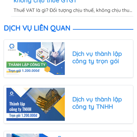
không chịu thuế GTGT
Thuế VAT là gì? Đối tượng chịu thuế, không chịu thuế
GTGT được quy định như thế nào? Đặc điểm và ý
nghĩa của thuế giá trị gia tăng đối với nền kinh tế là
DỊCH VỤ LIÊN QUAN
gì
Dịch vụ thành lập
công ty trọn gói
Dịch vụ
thành lập
công ty TNHH