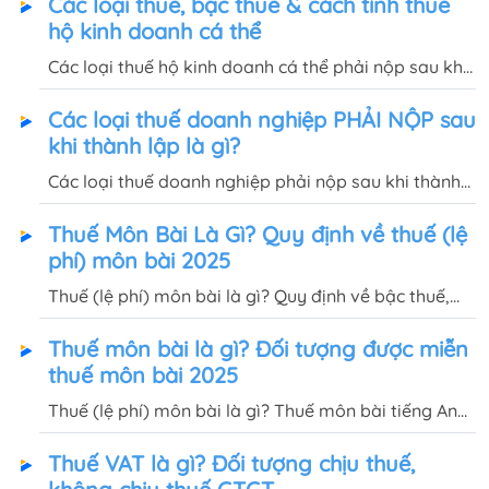
Các loại thuế, bậc thuế & cách tính thuế
hộ kinh doanh cá thể
Các loại thuế hộ kinh doanh cá thể phải nộp sau khi
thành lập là gì? Cách tính thuế khoán hộ kinh doanh
Các loại thuế doanh nghiệp PHẢI NỘP sau
như thế nào? Quốc Việt sẽ hướng dẫn tại bài viết
khi thành lập là gì?
này.
Các loại thuế doanh nghiệp phải nộp sau khi thành
lập và cách tính thuế môn bài, thuế GTGT, thuế
Thuế Môn Bài Là Gì? Quy định về thuế (lệ
TNDN, thuế TNCN sẽ được giải đáp đầy đủ trong bài
phí) môn bài 2025
viết này.
Thuế (lệ phí) môn bài là gì? Quy định về bậc thuế,
thời hạn nộp tờ khai thuế & tiền thuế môn bài của hộ
Thuế môn bài là gì? Đối tượng được miễn
kinh doanh, công ty, các đơn vị phụ thuộc như thế
thuế môn bài 2025
nào?
Thuế (lệ phí) môn bài là gì? Thuế môn bài tiếng Anh
là gì? Trường hợp nào được miễn thuế môn bài
Thuế VAT là gì? Đối tượng chịu thuế,
trong năm 2025? Cùng Quốc Việt tìm hiểu tại bài
viết này.