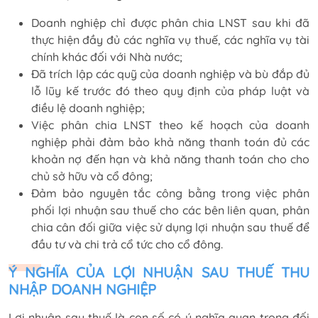
Doanh nghiệp chỉ được phân chia LNST sau khi đã
thực hiện đầy đủ các nghĩa vụ thuế, các nghĩa vụ tài
chính khác đối với Nhà nước;
Đã trích lập các quỹ của doanh nghiệp và bù đắp đủ
lỗ lũy kế trước đó theo quy định của pháp luật và
điều lệ doanh nghiệp;
Việc phân chia LNST theo kế hoạch của doanh
nghiệp phải đảm bảo khả năng thanh toán đủ các
khoản nợ đến hạn và khả năng thanh toán cho cho
chủ sở hữu và cổ đông;
Đảm bảo nguyên tắc công bằng trong việc phân
phối lợi nhuận sau thuế cho các bên liên quan, phân
chia cân đối giữa việc sử dụng lợi nhuận sau thuế để
đầu tư và chi trả cổ tức cho cổ đông.
Ý NGHĨA CỦA LỢI NHUẬN SAU THUẾ THU
NHẬP DOANH NGHIỆP
Lợi nhuận sau thuế là con số có ý nghĩa quan trọng đối