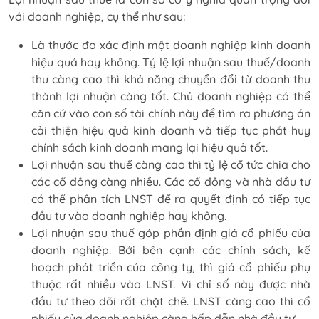
với doanh nghiệp, cụ thể như sau:
Là thước đo xác định một doanh nghiệp kinh doanh
hiệu quả hay không. Tỷ lệ lợi nhuận sau thuế/doanh
thu càng cao thì khả năng chuyển đổi từ doanh thu
thành lợi nhuận càng tốt. Chủ doanh nghiệp có thể
căn cứ vào con số tài chính này để tìm ra phương án
cải thiện hiệu quả kinh doanh và tiếp tục phát huy
chính sách kinh doanh mang lại hiệu quả tốt.
Lợi nhuận sau thuế càng cao thì tỷ lệ cổ tức chia cho
các cổ đông càng nhiều. Các cổ đông và nhà đầu tư
có thể phân tích LNST để ra quyết định có tiếp tục
đầu tư vào doanh nghiệp hay không.
Lợi nhuận sau thuế góp phần định giá cổ phiếu của
doanh nghiệp. Bởi bên cạnh các chính sách, kế
hoạch phát triển của công ty, thì giá cổ phiếu phụ
thuộc rất nhiều vào LNST. Vì chỉ số này được nhà
đầu tư theo dõi rất chặt chẽ. LNST càng cao thì cổ
phiếu của doanh nghiệp càng hấp dẫn nhà đầu tư.