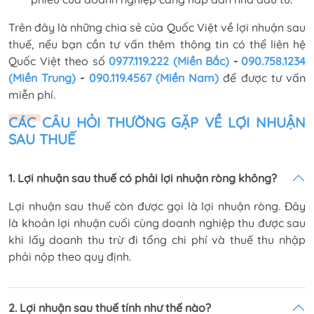
Trên đây là những chia sẻ của Quốc Việt về lợi nhuận sau
thuế, nếu bạn cần tư vấn thêm thông tin có thể liên hệ
Quốc Việt theo số
0977.119.222 (Miền Bắc)
-
090.758.1234
(Miền Trung)
-
090.119.4567 (Miền Nam)
để được tư vấn
miễn phí.
CÁC CÂU HỎI THƯỜNG GẶP VỀ LỢI NHUẬN
SAU THUẾ
1. Lợi nhuận sau thuế có phải lợi nhuận ròng không?
Lợi nhuận sau thuế còn được gọi là lợi nhuận ròng. Đây
là khoản lợi nhuận cuối cùng doanh nghiệp thu được sau
khi lấy doanh thu trừ đi tổng chi phí và thuế thu nhập
phải nộp theo quy định.
2. Lợi nhuận sau thuế tính như thế nào?