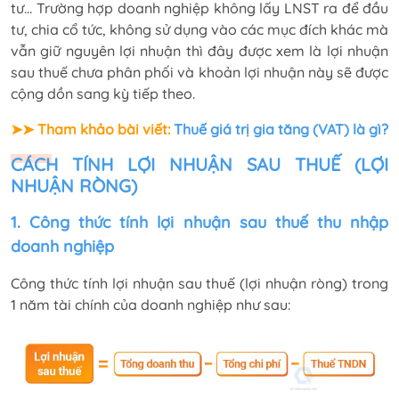
tư… Trường hợp doanh nghiệp không lấy LNST ra để đầu
tư, chia cổ tức, không sử dụng vào các mục đích khác mà
vẫn giữ nguyên lợi nhuận thì đây được xem là lợi nhuận
sau thuế chưa phân phối và khoản lợi nhuận này sẽ được
cộng dồn sang kỳ tiếp theo.
➤➤ Tham khảo bài viết:
Thuế giá trị gia tăng (VAT) là gì?
CÁCH TÍNH LỢI NHUẬN SAU THUẾ (LỢI
NHUẬN RÒNG)
1. Công thức tính lợi nhuận sau thuế thu nhập
doanh nghiệp
Công thức tính lợi nhuận sau thuế (lợi nhuận ròng) trong
1 năm tài chính của doanh nghiệp như sau: