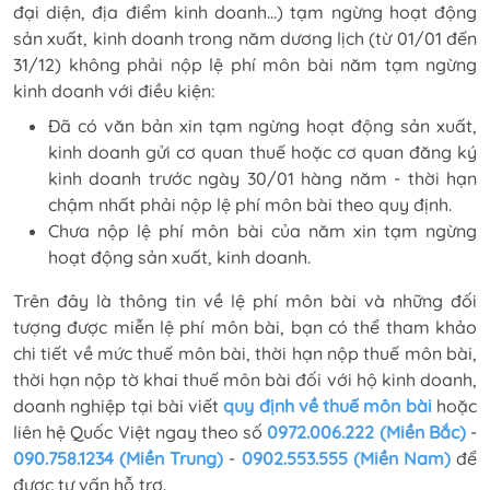
đại diện, địa điểm kinh doanh…) tạm ngừng hoạt động
sản xuất, kinh doanh trong năm dương lịch (từ 01/01 đến
31/12) không phải nộp lệ phí môn bài năm tạm ngừng
kinh doanh với điều kiện:
Đã có văn bản xin tạm ngừng hoạt động sản xuất,
kinh doanh gửi cơ quan thuế hoặc cơ quan đăng ký
kinh doanh trước ngày 30/01 hàng năm - thời hạn
chậm nhất phải nộp lệ phí môn bài theo quy định.
Chưa nộp lệ phí môn bài của năm xin tạm ngừng
hoạt động sản xuất, kinh doanh.
Trên đây là thông tin về lệ phí môn bài và những đối
tượng được miễn lệ phí môn bài, bạn có thể tham khảo
chi tiết về mức thuế môn bài, thời hạn nộp thuế môn bài,
thời hạn nộp tờ khai thuế môn bài đối với hộ kinh doanh,
doanh nghiệp tại bài viết
quy định về thuế môn bài
hoặc
liên hệ Quốc Việt ngay theo số
0972.006.222 (Miền Bắc)
-
090.758.1234 (Miền Trung)
-
0902.553.555 (Miền Nam)
để
được tư vấn hỗ trợ.