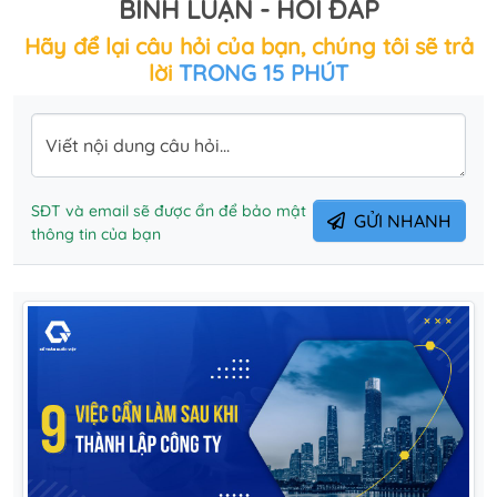
BÌNH LUẬN - HỎI ĐÁP
Hãy để lại câu hỏi của bạn, chúng tôi sẽ trả
lời
TRONG 15 PHÚT
Viết nội dung câu hỏi...
SĐT và email sẽ được ẩn để bảo mật
GỬI NHANH
thông tin của bạn