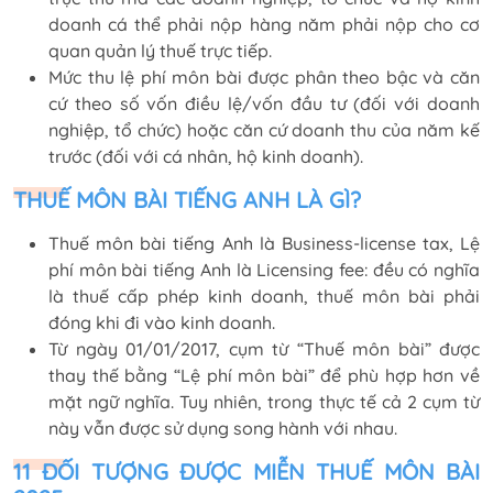
doanh cá thể phải nộp hàng năm phải nộp cho cơ
quan quản lý thuế trực tiếp.
Mức thu lệ phí môn bài được phân theo bậc và căn
cứ theo số vốn điều lệ/vốn đầu tư (đối với doanh
nghiệp, tổ chức) hoặc căn cứ doanh thu của năm kế
trước (đối với cá nhân, hộ kinh doanh).
THUẾ MÔN BÀI TIẾNG ANH LÀ GÌ?
Thuế môn bài tiếng Anh là Business-license tax, Lệ
phí môn bài tiếng Anh là Licensing fee: đều có nghĩa
là thuế cấp phép kinh doanh, thuế môn bài phải
đóng khi đi vào kinh doanh.
Từ ngày 01/01/2017, cụm từ “Thuế môn bài” được
thay thế bằng “Lệ phí môn bài” để phù hợp hơn về
mặt ngữ nghĩa. Tuy nhiên, trong thực tế cả 2 cụm từ
này vẫn được sử dụng song hành với nhau.
11 ĐỐI TƯỢNG ĐƯỢC MIỄN THUẾ MÔN BÀI