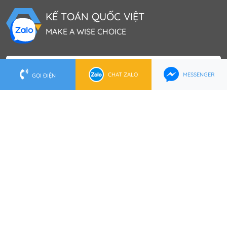
KẾ TOÁN QUỐC VIỆT
MAKE A WISE CHOICE
Trụ Sở TP.HCM
CHAT ZALO
MESSENGER
GỌI ĐIỆN
202 Lê Lai, P. Bến Thành, Q.1, TP.HCM
0902 553 555
(028) 62 737 888
hcm@ketoanquocviet.com
Trụ Sở Hà Nội
Tầng 16 Tòa nhà Việt Á, Số 9 Phố Duy Tân, P.Dịch Vọng
Hậu, Q.Cầu Giấy
0972 006 222
(024) 6288 2222
hanoi@ketoanquocviet.com