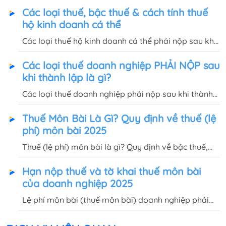
Các loại thuế, bậc thuế & cách tính thuế
hộ kinh doanh cá thể
Các loại thuế hộ kinh doanh cá thể phải nộp sau khi
thành lập là gì? Cách tính thuế khoán hộ kinh doanh
Các loại thuế doanh nghiệp PHẢI NỘP sau
như thế nào? Quốc Việt sẽ hướng dẫn tại bài viết
khi thành lập là gì?
này.
Các loại thuế doanh nghiệp phải nộp sau khi thành
lập và cách tính thuế môn bài, thuế GTGT, thuế
Thuế Môn Bài Là Gì? Quy định về thuế (lệ
TNDN, thuế TNCN sẽ được giải đáp đầy đủ trong bài
phí) môn bài 2025
viết này.
Thuế (lệ phí) môn bài là gì? Quy định về bậc thuế,
thời hạn nộp tờ khai thuế & tiền thuế môn bài của hộ
Hạn nộp thuế và tờ khai thuế môn bài
kinh doanh, công ty, các đơn vị phụ thuộc như thế
của doanh nghiệp 2025
nào?
Lệ phí môn bài (thuế môn bài) doanh nghiệp phải
đóng năm 2025 là bao nhiêu? Hạn nộp thuế môn
bài và tờ khai thuế môn bài là khi nào? Có ví dụ