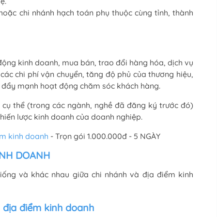
ẹ.
hoặc chi nhánh hạch toán phụ thuộc cùng tỉnh, thành
.
 động kinh doanh, mua bán, trao đổi hàng hóa, dịch vụ
các chi phí vận chuyển, tăng độ phủ của thương hiệu,
 là đẩy mạnh hoạt động chăm sóc khách hàng.
cụ thể (trong các ngành, nghề đã đăng ký trước đó)
hiến lược kinh doanh của doanh nghiệp.
ểm kinh doanh
- Trọn gói 1.000.000đ - 5 NGÀY
KINH DOANH
iống và khác nhau giữa chi nhánh và địa điểm kinh
à địa điểm kinh doanh