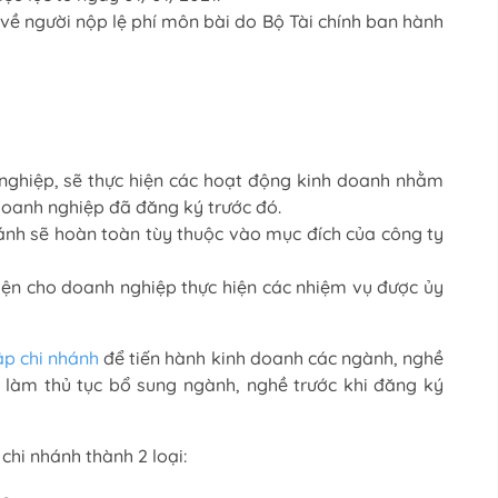
ề người nộp lệ phí môn bài do Bộ Tài chính ban hành
 nghiệp, sẽ thực hiện các hoạt động kinh doanh nhằm
doanh nghiệp đã đăng ký trước đó.
ánh sẽ hoàn toàn tùy thuộc vào mục đích của công ty
iện cho doanh nghiệp thực hiện các nhiệm vụ được ủy
ập chi nhánh
để tiến hành kinh doanh các ngành, nghề
 làm thủ tục bổ sung ngành, nghề trước khi đăng ký
chi nhánh thành 2 loại: