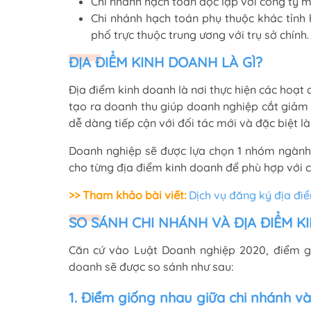
Chi nhánh hạch toán độc lập với công ty m
Chi nhánh hạch toán phụ thuộc khác tỉnh 
phố trực thuộc trung ương với trụ sở chính
ĐỊA ĐIỂM KINH DOANH LÀ GÌ?
Địa điểm kinh doanh là nơi thực hiện các hoạt
tạo ra doanh thu giúp doanh nghiệp cắt giảm 
dễ dàng tiếp cận với đối tác mới và đặc biệt
Doanh nghiệp sẽ được lựa chọn 1 nhóm ngành 
cho từng địa điểm kinh doanh để phù hợp với c
>> Tham khảo bài viết:
Dịch vụ đăng ký địa đi
SO SÁNH CHI NHÁNH VÀ ĐỊA ĐIỂM 
Căn cứ vào Luật Doanh nghiệp 2020, điểm g
doanh sẽ được so sánh như sau:
1. Điểm giống nhau giữa chi nhánh v