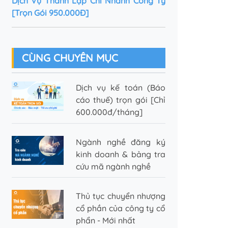
Dịch Vụ Thành Lập Chi Nhánh Công Ty
[Trọn Gói 950.000Đ]
CÙNG CHUYÊN MỤC
Dịch vụ kế toán (Báo
cáo thuế) trọn gói [Chỉ
600.000đ/tháng]
Ngành nghề đăng ký
kinh doanh & bảng tra
cứu mã ngành nghề
Thủ tục chuyển nhượng
cổ phần của công ty cổ
phẩn - Mới nhất