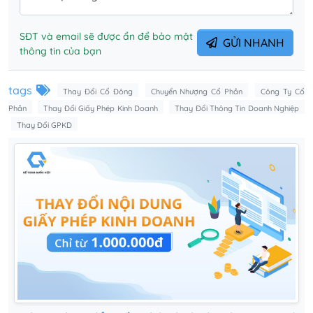
SĐT và email sẽ được ẩn để bảo mật
GỬI NHANH
thông tin của bạn
tags
Thay Đổi Cổ Đông
Chuyển Nhượng Cổ Phần
Công Ty Cổ
Phần
Thay Đổi Giấy Phép Kinh Doanh
Thay Đổi Thông Tin Doanh Nghiệp
Thay Đổi GPKD