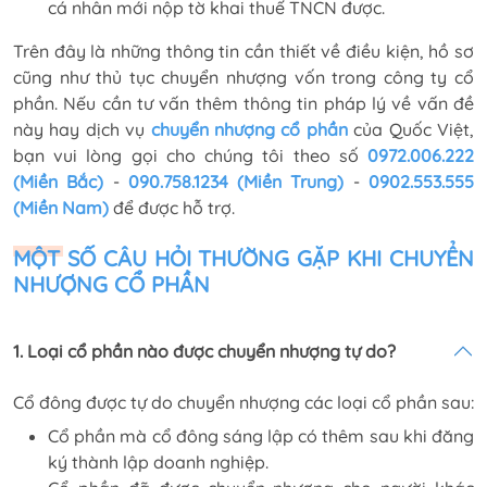
cá nhân mới nộp tờ khai thuế TNCN được.
Trên đây là những thông tin cần thiết về điều kiện, hồ sơ
cũng như thủ tục chuyển nhượng vốn trong công ty cổ
phần. Nếu cần tư vấn thêm thông tin pháp lý về vấn đề
này hay dịch vụ
chuyển nhượng cổ phần
của Quốc Việt,
bạn vui lòng gọi cho chúng tôi theo số
0972.006.222
(Miền Bắc)
-
090.758.1234 (Miền Trung)
-
0902.553.555
(Miền Nam)
để được hỗ trợ.
MỘT SỐ CÂU HỎI THƯỜNG GẶP KHI CHUYỂN
NHƯỢNG CỔ PHẦN
1. Loại cổ phần nào được chuyển nhượng tự do?
Cổ đông được tự do chuyển nhượng các loại cổ phần sau:
Cổ phần mà cổ đông sáng lập có thêm sau khi đăng
ký thành lập doanh nghiệp.