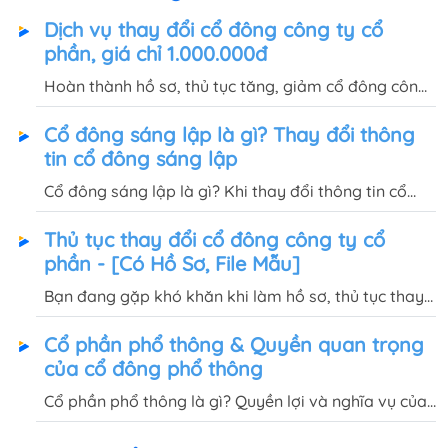
Dịch vụ thay đổi cổ đông công ty cổ
phần, giá chỉ 1.000.000đ
Hoàn thành hồ sơ, thủ tục tăng, giảm cổ đông công
ty cổ phần trong vòng 1 NGÀY với dịch vụ thay đổi
Cổ đông sáng lập là gì? Thay đổi thông
cổ đông của Quốc Việt, chi phí trọn gói chỉ
tin cổ đông sáng lập
1.000.000đ.
Cổ đông sáng lập là gì? Khi thay đổi thông tin cổ
đông sáng lập, công ty cổ phần có phải thông báo
Thủ tục thay đổi cổ đông công ty cổ
với Phòng Đăng ký kinh doanh không? Hồ sơ gồm
phần - [Có Hồ Sơ, File Mẫu]
những gì?
Bạn đang gặp khó khăn khi làm hồ sơ, thủ tục thay
đổi cổ đông sáng lập, chuyển nhượng cổ phần. Quốc
Cổ phần phổ thông & Quyền quan trọng
Việt sẽ hướng dẫn chi tiết cho bạn trong bài viết
của cổ đông phổ thông
này.
Cổ phần phổ thông là gì? Quyền lợi và nghĩa vụ của
cổ đông phổ thông trong công ty cổ phần như thế