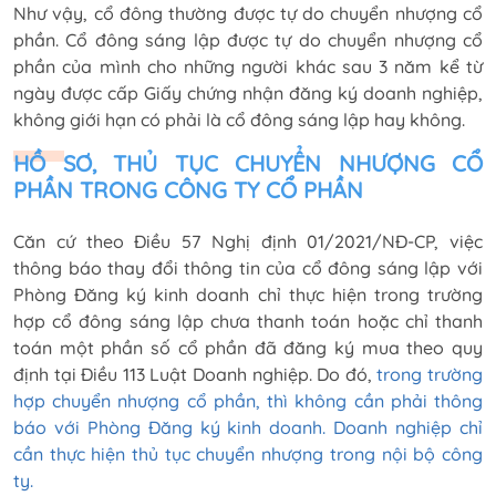
Như vậy, cổ đông thường được tự do chuyển nhượng cổ
phần. Cổ đông sáng lập được tự do chuyển nhượng cổ
phần của mình cho những người khác sau 3 năm kể từ
ngày được cấp Giấy chứng nhận đăng ký doanh nghiệp,
không giới hạn có phải là cổ đông sáng lập hay không.
HỒ SƠ, THỦ TỤC CHUYỂN NHƯỢNG CỔ
PHẦN TRONG CÔNG TY CỔ PHẦN
Căn cứ theo Điều 57 Nghị định 01/2021/NĐ-CP, việc
thông báo thay đổi thông tin của cổ đông sáng lập với
Phòng Đăng ký kinh doanh chỉ thực hiện trong trường
hợp cổ đông sáng lập chưa thanh toán hoặc chỉ thanh
toán một phần số cổ phần đã đăng ký mua theo quy
định tại Điều 113 Luật Doanh nghiệp. Do đó,
trong trường
hợp chuyển nhượng cổ phần, thì không cần phải thông
báo với Phòng Đăng ký kinh doanh. Doanh nghiệp chỉ
cần thực hiện thủ tục chuyển nhượng trong nội bộ công
ty.