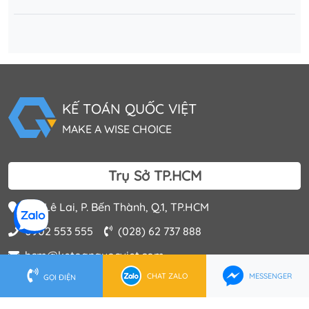
KẾ TOÁN QUỐC VIỆT
MAKE A WISE CHOICE
Trụ Sở TP.HCM
202 Lê Lai, P. Bến Thành, Q.1, TP.HCM
0902 553 555
(028) 62 737 888
hcm@ketoanquocviet.com
CHAT ZALO
MESSENGER
GỌI ĐIỆN
Trụ Sở Hà Nội