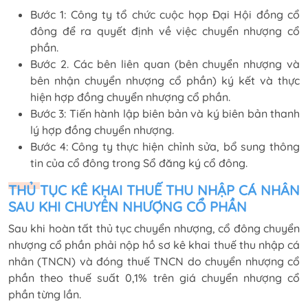
Bước 1: Công ty tổ chức cuộc họp Đại Hội đồng cổ
đông để ra quyết định về việc chuyển nhượng cổ
phần.
Bước 2. Các bên liên quan (bên chuyển nhượng và
bên nhận chuyển nhượng cổ phần) ký kết và thực
hiện hợp đồng chuyển nhượng cổ phần.
Bước 3: Tiến hành lập biên bản và ký biên bản thanh
lý hợp đồng chuyển nhượng.
Bước 4: Công ty thực hiện chỉnh sửa, bổ sung thông
tin của cổ đông trong Sổ đăng ký cổ đông.
THỦ TỤC KÊ KHAI THUẾ THU NHẬP CÁ NHÂN
SAU KHI CHUYỂN NHƯỢNG CỔ PHẦN
Sau khi hoàn tất thủ tục chuyển nhượng, cổ đông chuyển
nhượng cổ phần phải nộp hồ sơ kê khai thuế thu nhập cá
nhân (TNCN) và đóng thuế TNCN do chuyển nhượng cổ
phần theo thuế suất 0,1% trên giá chuyển nhượng cổ
phần từng lần.