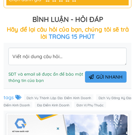
BÌNH LUẬN - HỎI ĐÁP
Hãy để lại câu hỏi của bạn, chúng tôi sẽ trả
lời
TRONG 15 PHÚT
Viết nội dung câu hỏi...
SĐT và email sẽ được ẩn để bảo mật
GỬI NHANH
thông tin của bạn
tags
Dịch Vụ Thành Lập Địa Điểm Kinh Doanh
Dịch Vụ Đăng Ký Địa
Điểm Kinh Doanh
Địa Điểm Kinh Doanh
Đơn Vị Phụ Thuộc