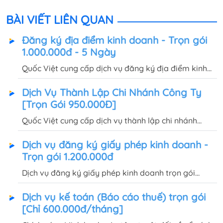
BÀI VIẾT LIÊN QUAN
Đăng ký địa điểm kinh doanh - Trọn gói
1.000.000đ - 5 Ngày
Quốc Việt cung cấp dịch vụ đăng ký địa điểm kinh
doanh trọn gói chỉ 1.000.000đ, hoàn tất thủ tục và
Dịch Vụ Thành Lập Chi Nhánh Công Ty
bàn giao Giấy chứng nhận địa điểm kinh doanh sau
[Trọn Gói 950.000Đ]
5 ngày
Quốc Việt cung cấp dịch vụ thành lập chi nhánh
công ty, doanh nghiệp trọn gói chỉ 950.000đ, bàn
Dịch vụ đăng ký giấy phép kinh doanh -
giao giấy phép kinh doanh, con dấu tận nơi trong
Trọn gói 1.200.000đ
vòng 5 ngày.
Dịch vụ đăng ký giấy phép kinh doanh trọn gói
1.200.000đ khi thành lập công ty, 1.500.000đ khi
Dịch vụ kế toán (Báo cáo thuế) trọn gói
thành lập hộ kinh doanh cá thể, bàn giao GPKD sau
[Chỉ 600.000đ/tháng]
3 - 7 ngày