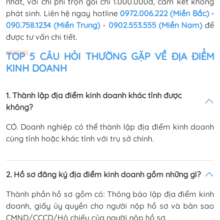
nhất, với chi phí trọn gói chỉ 1.000.000đ, cam kết không
phát sinh. Liên hệ ngay hotline
0972.006.222 (Miền Bắc)
-
090.758.1234 (Miền Trung)
-
0902.553.555 (Miền Nam)
để
được tư vấn chi tiết.
TOP 5 CÂU HỎI THƯỜNG GẶP VỀ ĐỊA ĐIỂM
KINH DOANH
1. Thành lập địa điểm kinh doanh khác tỉnh được
không?
CÓ. Doanh nghiệp có thể thành lập địa điểm kinh doanh
cùng tỉnh hoặc khác tỉnh với trụ sở chính.
2. Hồ sơ đăng ký địa điểm kinh doanh gồm những gì?
Thành phần hồ sơ gồm có: Thông báo lập địa điểm kinh
doanh, giấy ủy quyền cho người nộp hồ sơ và bản sao
CMND/CCCD/Hộ chiếu của người nộp hồ sơ.