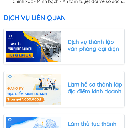
Chính xác - Minh bạch - An tâm tuyệt đối về sổ sách,
báo cáo quý, báo cáo tài chính năm của doanh
nghiệp khi sử dụng dịch vụ kế toán trọn gói tại Quốc
DỊCH VỤ LIÊN QUAN
Việt.
Dịch vụ
thành lập
văn phòng đại diện
Làm
hồ sơ thành lập
địa điểm kinh doanh
Làm
thủ tục thành