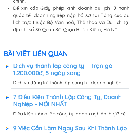
chính.
Để xin cấp Giấy phép kinh doanh du lịch lữ hành
quốc tế, doanh nghiệp nộp hồ sơ tại Tổng cục du
lịch trực thuộc Bộ Văn hoá, Thể thao và Du lịch tại
địa chỉ số 80 Quán Sứ, Quận Hoàn Kiếm, Hà Nội.
BÀI VIẾT LIÊN QUAN
Dịch vụ thành lập công ty - Trọn gói
1.200.000đ, 5 ngày xong
Dịch vụ đăng ký thành lập công ty, doanh nghiệp
trọn gói 1.200.000đ, hoàn tất thủ tục và miễn phí
7 Điều Kiện Thành Lập Công Ty, Doanh
bàn giao giấy phép kinh doanh, con dấu tận nơi sau
Nghiệp - MỚI NHẤT
5 ngày.
Điều kiện thành lập công ty, doanh nghiệp là gì? Yêu
cầu về vốn, tên công ty, địa chỉ, ngành nghề kinh
9 Việc Cần Làm Ngay Sau Khi Thành Lập
doanh... cần đáp ứng khi thành lập công ty như thế