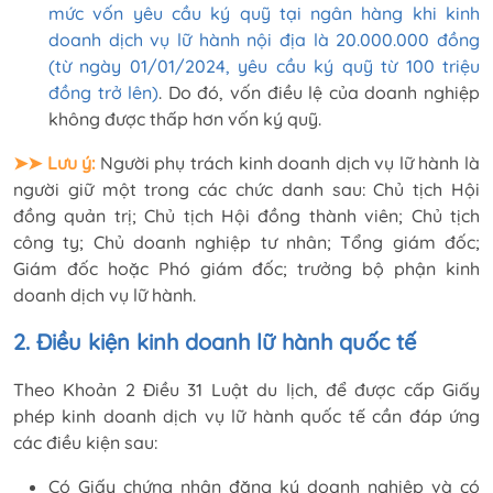
mức vốn yêu cầu ký quỹ tại ngân hàng khi kinh
doanh dịch vụ lữ hành nội địa là 20.000.000 đồng
(từ ngày 01/01/2024, yêu cầu ký quỹ từ 100 triệu
đồng trở lên)
. Do đó, vốn điều lệ của doanh nghiệp
không được thấp hơn vốn ký quỹ.
➤➤ Lưu ý:
Người phụ trách kinh doanh dịch vụ lữ hành là
người giữ một trong các chức danh sau: Chủ tịch Hội
đồng quản trị; Chủ tịch Hội đồng thành viên; Chủ tịch
công ty; Chủ doanh nghiệp tư nhân; Tổng giám đốc;
Giám đốc hoặc Phó giám đốc; trưởng bộ phận kinh
doanh dịch vụ lữ hành.
2. Điều kiện kinh doanh lữ hành quốc tế
Theo Khoản 2 Điều 31 Luật du lịch, để được cấp Giấy
phép kinh doanh dịch vụ lữ hành quốc tế cần đáp ứng
các điều kiện sau:
Có Giấy chứng nhận đăng ký doanh nghiệp và có