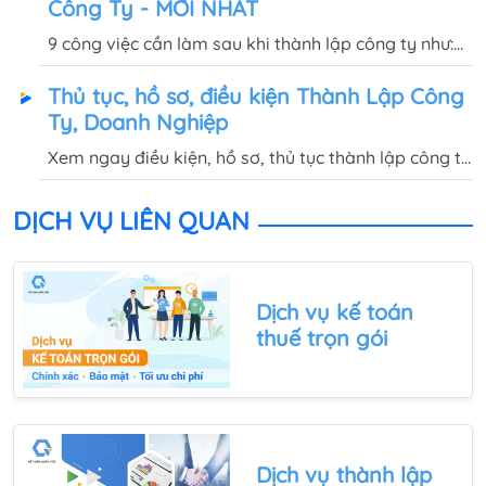
Công Ty - MỚI NHẤT
nào?
9 công việc cần làm sau khi thành lập công ty như:
khai thuế ban đầu, mua chữ ký số, thông báo phát
Thủ tục, hồ sơ, điều kiện Thành Lập Công
hành hóa đơn điện tử... sẽ được hướng dẫn tại bài
Ty, Doanh Nghiệp
viết này.
Xem ngay điều kiện, hồ sơ, thủ tục thành lập công ty
(TNHH, cổ phần,...) và những việc cần làm sau khi
thành lập công ty, doanh nghiệp trong bài viết dưới
DỊCH VỤ LIÊN QUAN
đây.
Dịch vụ kế toán
thuế trọn gói
Dịch vụ thành lập