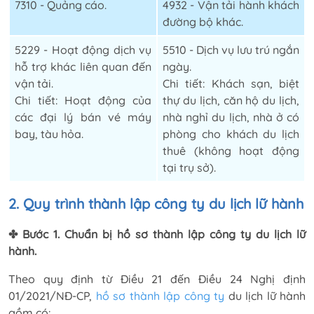
7310 - Quảng cáo.
4932 - Vận tải hành khách
đường bộ khác.
5229 - Hoạt động dịch vụ
5510 - Dịch vụ lưu trú ngắn
hỗ trợ khác liên quan đến
ngày.
vận tải.
Chi tiết: Khách sạn, biệt
Chi tiết: Hoạt động của
thự du lịch, căn hộ du lịch,
các đại lý bán vé máy
nhà nghỉ du lịch, nhà ở có
bay, tàu hỏa.
phòng cho khách du lịch
thuê (không hoạt động
tại trụ sở).
2. Quy trình thành lập công ty du lịch lữ hành
✤
Bước 1. Chuẩn bị hồ sơ thành lập công ty du lịch lữ
hành.
Theo quy định từ Điều 21 đến Điều 24 Nghị định
01/2021/NĐ-CP,
hồ sơ thành lập công ty
du lịch lữ hành
gồm có: