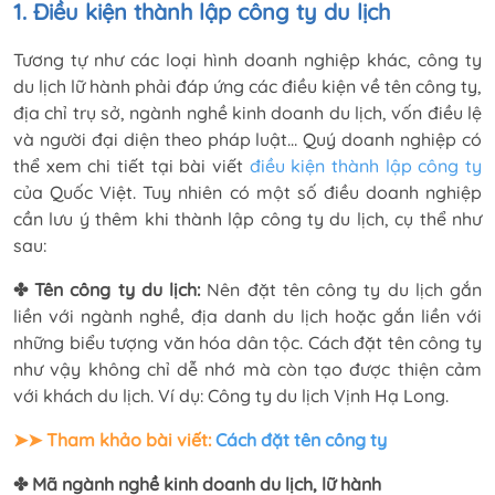
1. Điều kiện thành lập công ty du lịch
Tương tự như các loại hình doanh nghiệp khác, công ty
du lịch lữ hành phải đáp ứng các điều kiện về tên công ty,
địa chỉ trụ sở, ngành nghề kinh doanh du lịch, vốn điều lệ
và người đại diện theo pháp luật… Quý doanh nghiệp có
thể xem chi tiết tại bài viết
điều kiện thành lập công ty
của Quốc Việt. Tuy nhiên có một số điều doanh nghiệp
cần lưu ý thêm khi thành lập công ty du lịch, cụ thể như
sau:
✤
Tên công ty du lịch:
Nên đặt tên công ty du lịch gắn
liền với ngành nghề, địa danh du lịch hoặc gắn liền với
những biểu tượng văn hóa dân tộc. Cách đặt tên công ty
như vậy không chỉ dễ nhớ mà còn tạo được thiện cảm
với khách du lịch. Ví dụ: Công ty du lịch Vịnh Hạ Long.
➤➤ Tham khảo bài viết:
Cách đặt tên công ty
✤
Mã ngành nghề kinh doanh du lịch, lữ hành