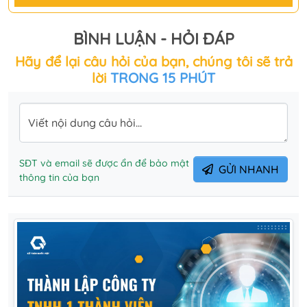
BÌNH LUẬN - HỎI ĐÁP
Hãy để lại câu hỏi của bạn, chúng tôi sẽ trả
lời
TRONG 15 PHÚT
Viết nội dung câu hỏi...
SĐT và email sẽ được ẩn để bảo mật
GỬI NHANH
thông tin của bạn