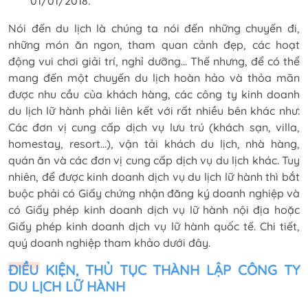
01/01/2018.
Nói đến du lịch là chúng ta nói đến những chuyến đi,
những món ăn ngon, tham quan cảnh đẹp, các hoạt
động vui chơi giải trí, nghỉ dưỡng... Thế nhưng, để có thể
mang đến một chuyến du lịch hoàn hảo và thỏa mãn
được nhu cầu của khách hàng, các công ty kinh doanh
du lịch lữ hành phải liên kết với rất nhiều bên khác như:
Các đơn vị cung cấp dịch vụ lưu trú (khách sạn, villa,
homestay, resort...), vận tải khách du lịch, nhà hàng,
quán ăn và các đơn vị cung cấp dịch vụ du lịch khác. Tuy
nhiên, để được kinh doanh dịch vụ du lịch lữ hành thì bắt
buộc phải có Giấy chứng nhận đăng ký doanh nghiệp và
có Giấy phép kinh doanh dịch vụ lữ hành nội địa hoặc
Giấy phép kinh doanh dịch vụ lữ hành quốc tế. Chi tiết,
quý doanh nghiệp tham khảo dưới đây.
ĐIỀU KIỆN, THỦ TỤC THÀNH LẬP CÔNG TY
DU LỊCH LỮ HÀNH