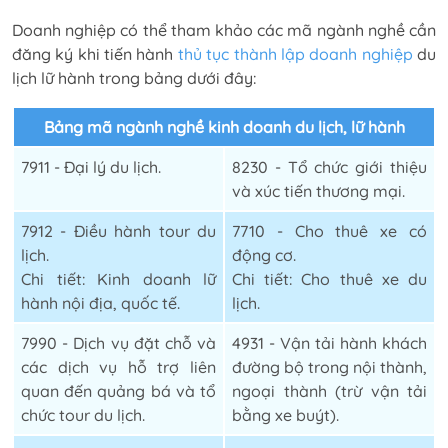
Doanh nghiệp có thể tham khảo các mã ngành nghề cần
đăng ký khi tiến hành
thủ tục thành lập doanh nghiệp
du
lịch lữ hành trong bảng dưới đây:
Bảng mã ngành nghề kinh doanh du lịch, lữ hành
7911 - Đại lý du lịch.
8230 - Tổ chức giới thiệu
và xúc tiến thương mại.
7912 - Điều hành tour du
7710 - Cho thuê xe có
lịch.
động cơ.
Chi tiết: Kinh doanh lữ
Chi tiết: Cho thuê xe du
hành nội địa, quốc tế.
lịch.
7990 - Dịch vụ đặt chỗ và
4931 - Vận tải hành khách
các dịch vụ hỗ trợ liên
đường bộ trong nội thành,
quan đến quảng bá và tổ
ngoại thành (trừ vận tải
chức tour du lịch.
bằng xe buýt).