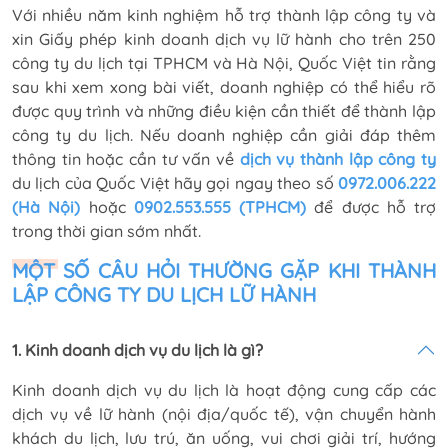
Với nhiều năm kinh nghiệm hỗ trợ thành lập công ty và
xin Giấy phép kinh doanh dịch vụ lữ hành cho trên 250
công ty du lịch tại TPHCM và Hà Nội, Quốc Việt tin rằng
sau khi xem xong bài viết, doanh nghiệp có thể hiểu rõ
được quy trình và những điều kiện cần thiết để thành lập
công ty du lịch. Nếu doanh nghiệp cần giải đáp thêm
thông tin hoặc cần tư vấn về
dịch vụ thành lập công ty
du lịch của Quốc Việt hãy gọi ngay theo số
0972.006.222
(Hà Nội)
hoặc
0902.553.555 (TPHCM)
để được hỗ trợ
trong thời gian sớm nhất.
MỘT SỐ CÂU HỎI THƯỜNG GẶP KHI THÀNH
LẬP CÔNG TY DU LỊCH LỮ HÀNH
1. Kinh doanh dịch vụ du lịch là gì?
Kinh doanh dịch vụ du lịch là hoạt động cung cấp các
dịch vụ về lữ hành (nội địa/quốc tế), vận chuyển hành
khách du lịch, lưu trú, ăn uống, vui chơi giải trí, hướng