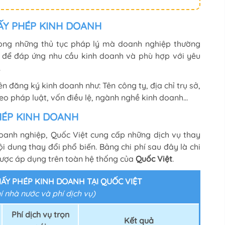
ẤY PHÉP KINH DOANH
rong những thủ tục pháp lý mà doanh nghiệp thường
ể để đáp ứng nhu cầu kinh doanh và phù hợp với yêu
.
n đăng ký kinh doanh như: Tên công ty, địa chỉ trụ sở,
heo pháp luật, vốn điều lệ, ngành nghề kinh doanh…
PHÉP KINH DOANH
doanh nghiệp, Quốc Việt cung cấp những dịch vụ thay
i dung thay đổi phổ biến. Bảng chi phí sau đây là chi
được áp dụng trên toàn hệ thống của
Quốc Việt
.
IẤY PHÉP KINH DOANH TẠI QUỐC VIỆT
 nhà nước và phí dịch vụ)
Phí dịch vụ trọn
Kết quả