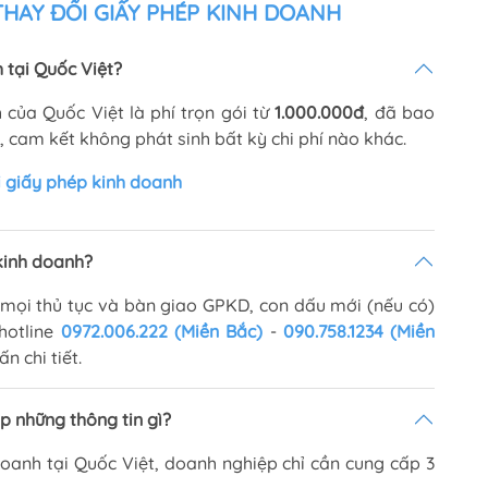
HAY ĐỔI GIẤY PHÉP KINH DOANH
h tại Quốc Việt?
 của Quốc Việt là phí trọn gói từ
1.000.000đ
, đã bao
, cam kết không phát sinh bất kỳ chi phí nào khác.
ổi giấy phép kinh doanh
kinh doanh?
h mọi thủ tục và bàn giao GPKD, con dấu mới (nếu có)
hotline
0972.006.222 (Miền Bắc)
-
090.758.1234 (Miền
n chi tiết.
p những thông tin gì?
doanh tại Quốc Việt, doanh nghiệp chỉ cần cung cấp 3