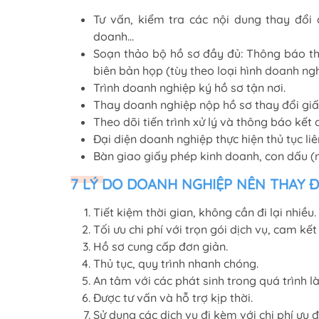
Tư vấn, kiểm tra các nội dung thay đổi
doanh...
Soạn thảo bộ hồ sơ đầy đủ: Thông báo th
biên bản họp (tùy theo loại hình doanh ngh
Trình doanh nghiệp ký hồ sơ tận nơi.
Thay doanh nghiệp nộp hồ sơ thay đổi giấ
Theo dõi tiến trình xử lý và thông báo kết
Đại diện doanh nghiệp thực hiện thủ tục li
Bàn giao giấy phép kinh doanh, con dấu (n
7 LÝ DO DOANH NGHIỆP NÊN THAY Đ
Tiết kiệm thời gian, không cần đi lại nhiều.
Tối ưu chi phí với trọn gói dịch vụ, cam kế
Hồ sơ cung cấp đơn giản.
Thủ tục, quy trình nhanh chóng.
An tâm với các phát sinh trong quá trình l
Được tư vấn và hỗ trợ kịp thời.
Sử dụng các dịch vụ đi kèm với chi phí ưu đ