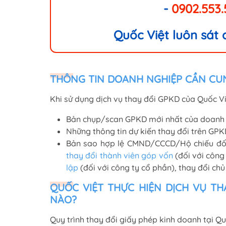
-
0902.553
Quốc Việt luôn sát
THÔNG TIN DOANH NGHIỆP CẦN CU
Khi sử dụng dịch vụ thay đổi GPKD của Quốc Vi
Bản chụp/scan GPKD mới nhất của doanh 
Những thông tin dự kiến thay đổi trên GPK
Bản sao hợp lệ CMND/CCCD/Hộ chiếu đối
thay đổi thành viên góp vốn
(đối với công
lập
(đối với công ty cổ phần), thay đổi chủ
QUỐC VIỆT THỰC HIỆN DỊCH VỤ TH
NÀO?
Quy trình thay đổi giấy phép kinh doanh tại Qu