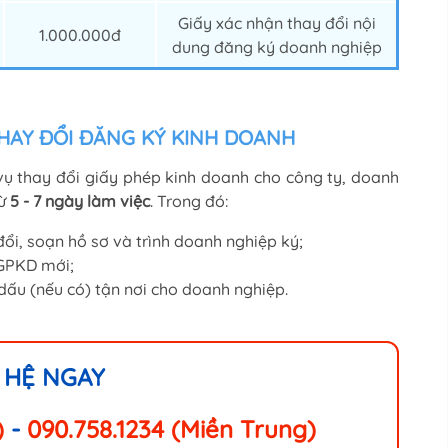
Giấy xác nhận thay đổi nội
1.000.000đ
dung đăng ký doanh nghiệp
HAY ĐỔI ĐĂNG KÝ KINH DOANH
vụ thay đổi giấy phép kinh doanh cho công ty, doanh
từ
5 - 7 ngày làm việc
. Trong đó:
đổi, soạn hồ sơ và trình doanh nghiệp ký;
 GPKD mới;
dấu (nếu có) tận nơi cho doanh nghiệp.
 HỆ NGAY
)
-
090.758.1234 (Miền Trung)