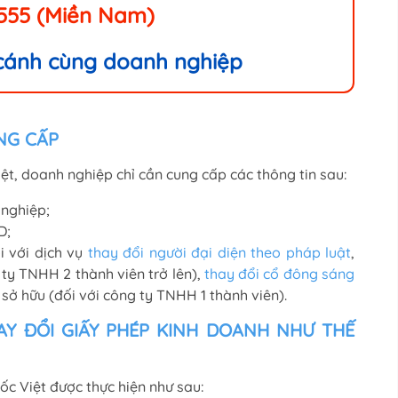
.555 (Miền Nam)
 cánh cùng doanh nghiệp
NG CẤP
ệt, doanh nghiệp chỉ cần cung cấp các thông tin sau:
nghiệp;
D;
 với dịch vụ
thay đổi người đại diện theo pháp luật
,
 ty TNHH 2 thành viên trở lên),
thay đổi cổ đông sáng
 sở hữu (đối với công ty TNHH 1 thành viên).
AY ĐỔI GIẤY PHÉP KINH DOANH NHƯ THẾ
ốc Việt được thực hiện như sau: