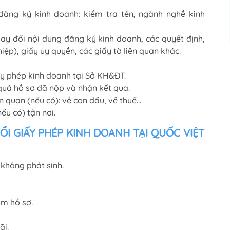
 đăng ký kinh doanh: kiểm tra tên, ngành nghề kinh
ay đổi nội dung đăng ký kinh doanh, các quyết định,
iệp), giấy ủy quyền, các giấy tờ liên quan khác.
y phép kinh doanh tại Sở KH&ĐT.
 quả hồ sơ đã nộp và nhận kết quả.
ên quan (nếu có): về con dấu, về thuế…
ếu có) tận nơi.
ỔI GIẤY PHÉP KINH DOANH TẠI QUỐC VIỆT
t không phát sinh.
àm hồ sơ.
ãi.