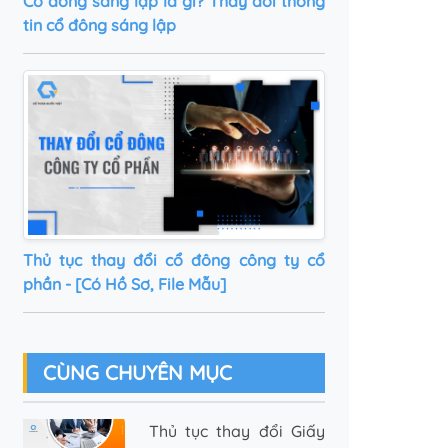
Cổ đông sáng lập là gì? Thay đổi thông
tin cổ đông sáng lập
Thủ tục thay đổi cổ đông công ty cổ
phần - [Có Hồ Sơ, File Mẫu]
CÙNG CHUYÊN MỤC
Thủ tục thay đổi Giấy