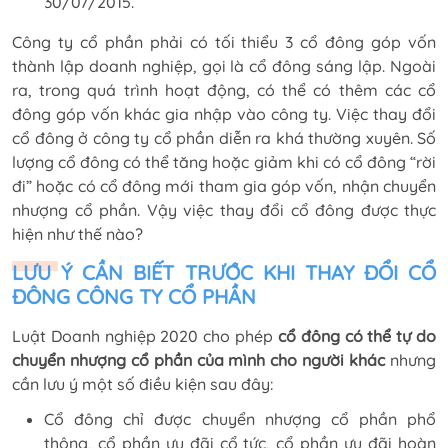
30/07/2015.
Công ty cổ phần phải có tối thiểu 3 cổ đông góp vốn
thành lập doanh nghiệp, gọi là cổ đông sáng lập. Ngoài
ra, trong quá trình hoạt động, có thể có thêm các cổ
đông góp vốn khác gia nhập vào công ty. Việc thay đổi
cổ đông ở công ty cổ phần diễn ra khá thường xuyên. Số
lượng cổ đông có thể tăng hoặc giảm khi có cổ đông “rời
đi” hoặc có cổ đông mới tham gia góp vốn, nhận chuyển
nhượng cổ phần. Vậy việc thay đổi cổ đông được thực
hiện như thế nào?
LƯU Ý CẦN BIẾT TRƯỚC KHI THAY ĐỔI CỔ
ĐÔNG CÔNG TY CỔ PHẦN
Luật Doanh nghiệp 2020 cho phép
cổ đông có thể tự do
chuyển nhượng cổ phần của mình cho người khác
nhưng
cần lưu ý một số điều kiện sau đây:
Cổ đông chỉ được chuyển nhượng cổ phần phổ
thông, cổ phần ưu đãi cổ tức, cổ phần ưu đãi hoàn