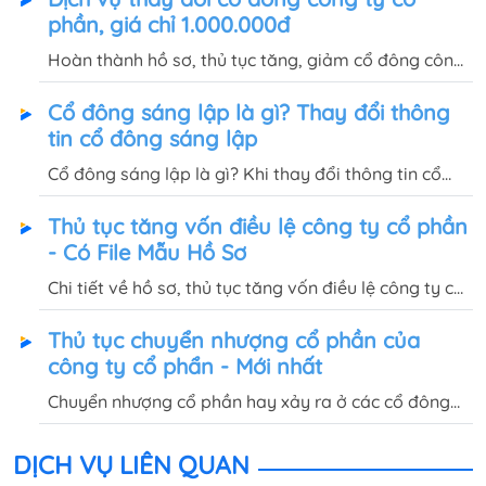
phần, giá chỉ 1.000.000đ
Hoàn thành hồ sơ, thủ tục tăng, giảm cổ đông công
ty cổ phần trong vòng 1 NGÀY với dịch vụ thay đổi
Cổ đông sáng lập là gì? Thay đổi thông
cổ đông của Quốc Việt, chi phí trọn gói chỉ
tin cổ đông sáng lập
1.000.000đ.
Cổ đông sáng lập là gì? Khi thay đổi thông tin cổ
đông sáng lập, công ty cổ phần có phải thông báo
Thủ tục tăng vốn điều lệ công ty cổ phần
với Phòng Đăng ký kinh doanh không? Hồ sơ gồm
- Có File Mẫu Hồ Sơ
những gì?
Chi tiết về hồ sơ, thủ tục tăng vốn điều lệ công ty cổ
phần và ảnh hưởng của việc tăng vốn điều lệ đối với
Thủ tục chuyển nhượng cổ phần của
công ty cổ phần sẽ được giải đáp trong bài viết này.
công ty cổ phẩn - Mới nhất
Chuyển nhượng cổ phần hay xảy ra ở các cổ đông
sáng lập hoặc cổ đông thường trong công ty cổ
phần. Vậy hồ sơ, thủ tục chuyển nhượng cổ phần như
DỊCH VỤ LIÊN QUAN
thế nào?