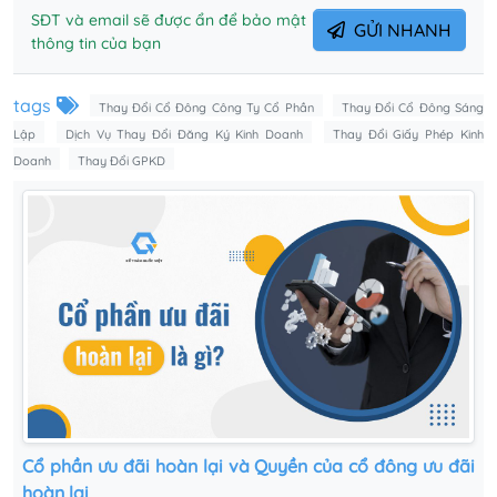
SĐT và email sẽ được ẩn để bảo mật
GỬI NHANH
thông tin của bạn
tags
Thay Đổi Cổ Đông Công Ty Cổ Phần
Thay Đổi Cổ Đông Sáng
Lập
Dịch Vụ Thay Đổi Đăng Ký Kinh Doanh
Thay Đổi Giấy Phép Kinh
Doanh
Thay Đổi GPKD
Cổ phần ưu đãi hoàn lại và Quyền của cổ đông ưu đãi
hoàn lại