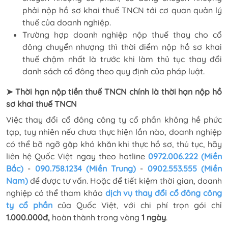
phải nộp hồ sơ khai thuế TNCN tới cơ quan quản lý
thuế của doanh nghiệp.
Trường hợp doanh nghiệp nộp thuế thay cho cổ
đông chuyển nhượng thì thời điểm nộp hồ sơ khai
thuế chậm nhất là trước khi làm thủ tục thay đổi
danh sách cổ đông theo quy định của pháp luật.
➤ Thời hạn nộp tiền thuế TNCN chính là thời hạn nộp hồ
sơ khai thuế TNCN
Việc thay đổi cổ đông công ty cổ phần không hề phức
tạp, tuy nhiên nếu chưa thực hiện lần nào, doanh nghiệp
có thể bỡ ngỡ gặp khó khăn khi thực hồ sơ, thủ tục, hãy
liên hệ Quốc Việt ngay theo hotline
0972.006.222 (Miền
Bắc)
-
090.758.1234 (Miền Trung)
-
0902.553.555 (Miền
Nam)
để được tư vấn. Hoặc để tiết kiệm thời gian, doanh
nghiệp có thể tham khảo
dịch vụ thay đổi cổ đông công
ty cổ phần
của Quốc Việt, với chi phí trọn gói chỉ
1.000.000đ,
hoàn thành trong vòng
1 ngày
.