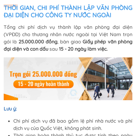
THỜI GIAN, CHI PHÍ THÀNH LẬP VĂN PHÒNG
ĐẠI DIỆN CHO CÔNG TY NƯỚC NGOÀI
Tổng chi phí dịch vụ thành lập văn phòng đại diện
(VPĐD) cho thương nhân nước ngoài tại Việt Nam trọn
gói là
25.000.000 đồng
, bàn giao
Giấy phép văn phòng
đại diện và con dấu
sau
15 - 20 ngày làm việc.
Lưu ý:
Chi phí dịch vụ đã bao gồm lệ phí nhà nước và phí
dịch vụ của Quốc Việt, không phát sinh.
Thời gian hoàn thành thủ tục được tính theo ngày