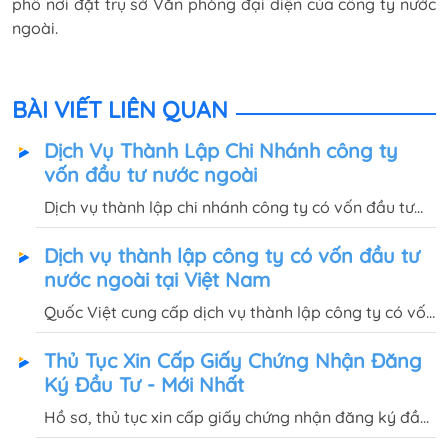
phố nơi đặt trụ sở Văn phòng đại diện của công ty nước
ngoài.
BÀI VIẾT LIÊN QUAN
Dịch Vụ Thành Lập Chi Nhánh công ty
vốn đầu tư nước ngoài
Dịch vụ thành lập chi nhánh công ty có vốn đầu tư
nước ngoài trọn gói 3.000.000đ, áp dụng cho mở chi
Dịch vụ thành lập công ty có vốn đầu tư
nhánh cùng tỉnh/khác tỉnh, hạch toán độc lập/phụ
nước ngoài tại Việt Nam
thuộc
Quốc Việt cung cấp dịch vụ thành lập công ty có vốn
đầu tư nước ngoài tại TP.HCM và Hà Nội với chi phí
Thủ Tục Xin Cấp Giấy Chứng Nhận Đăng
trọn gói chỉ từ 15.000.000đ, hoàn thành sau 25-30
Ký Đầu Tư - Mới Nhất
ngày.
Hồ sơ, thủ tục xin cấp giấy chứng nhận đăng ký đầu
tư cho người nước ngoài tại Việt Nam như thế nào?