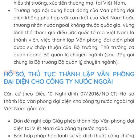
hiểu thị trường, xúc tiến thương mại tại Việt Nam.
Trường hợp nội dung hoạt động của Văn phòng đại
diện không phù hợp với cam kết của Việt Nam hoặc
thương nhân nước ngoài không thuộc quốc gia, vùng
lãnh thổ tham gia điều ước quốc tế mà Việt Nam là
thành viên, việc thành lập Văn phòng đại diện phải
được sự chấp thuận của Bộ trưởng, Thủ trưởng cơ
quan ngang Bộ quản lý chuyên ngành (sau đây gọi
chung là Bộ trưởng Bộ quản lý chuyên ngành).
HỒ SƠ, THỦ TỤC THÀNH LẬP VĂN PHÒNG
ĐẠI DIỆN CHO CÔNG TY NƯỚC NGOÀI
Căn cứ theo Điều 10 Nghị định 07/2016/NĐ-CP, Hồ sơ
thành lập văn phòng đại diện cho công ty nước ngoài tại
Việt Nam gồm có:
Đơn đề nghị cấp Giấy phép thành lập Văn phòng đại
diện tại Việt Nam của công ty nước ngoài.
Bản hợp pháp hóa lãnh sự và dịch thuật công chứng