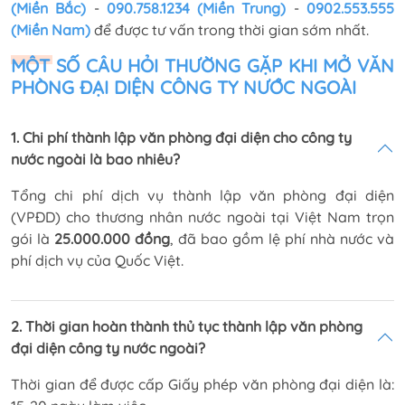
(Miền Bắc)
-
090.758.1234 (Miền Trung)
-
0902.553.555
(Miền Nam)
để được tư vấn trong thời gian sớm nhất.
MỘT SỐ CÂU HỎI THƯỜNG GẶP KHI MỞ VĂN
PHÒNG ĐẠI DIỆN CÔNG TY NƯỚC NGOÀI
1. Chi phí thành lập văn phòng đại diện cho công ty
nước ngoài là bao nhiêu?
Tổng chi phí dịch vụ thành lập văn phòng đại diện
(VPĐD) cho thương nhân nước ngoài tại Việt Nam trọn
gói là
25.000.000 đồng
, đã bao gồm lệ phí nhà nước và
phí dịch vụ của Quốc Việt.
2. Thời gian hoàn thành thủ tục thành lập văn phòng
đại diện công ty nước ngoài?
Thời gian để được cấp Giấy phép văn phòng đại diện là: