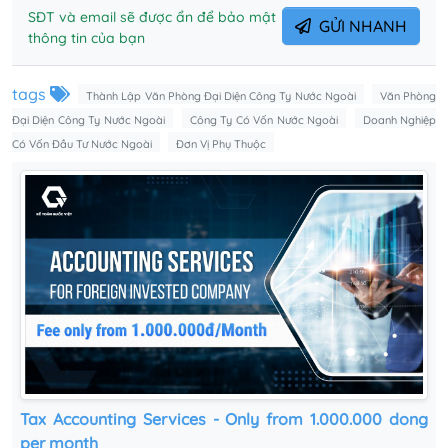
SĐT và email sẽ được ẩn để bảo mật
GỬI NHANH
thông tin của bạn
tags
Thành Lập Văn Phòng Đại Diện Công Ty Nước Ngoài
Văn Phòng
Đại Diện Công Ty Nước Ngoài
Công Ty Có Vốn Nước Ngoài
Doanh Nghiệp
Có Vốn Đầu Tư Nước Ngoài
Đơn Vị Phụ Thuộc
Tax Accounting Services - Only from 1.000.000 dong
per month