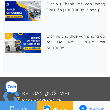
Dịch Vụ Thành Lập Văn Phòng
Đại Diện [1.000.000đ, 5 ngày]
Dịch vụ cho thuê văn phòng ảo
tại Hà Nội, TPHCM chỉ
500.000đ
KẾ TOÁN QUỐC VIỆT
MAKE A WISE CHOICE
CHAT ZALO
MESSENGER
GỌI ĐIỆN