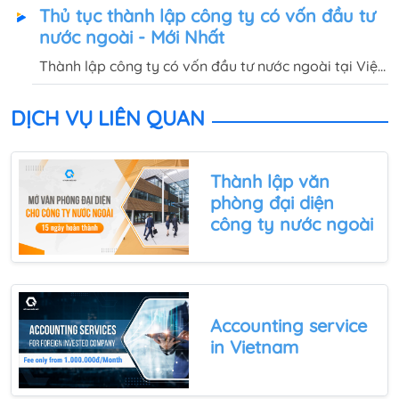
Thủ tục thành lập công ty có vốn đầu tư
Điều kiện để được cấp giấy chứng nhận đầu tư là gì?
nước ngoài - Mới Nhất
Thành lập công ty có vốn đầu tư nước ngoài tại Việt
Nam có cần xin giấy chứng nhận đầu tư? Chi tiết hồ
sơ, thủ tục sẽ được Quốc Việt giải đáp trong bài viết
DỊCH VỤ LIÊN QUAN
này
Thành lập văn
phòng đại diện
công ty nước ngoài
Accounting service
in Vietnam