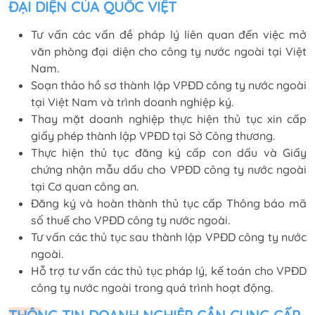
ĐẠI DIỆN CỦA QUỐC VIỆT
Tư vấn các vấn đề pháp lý liên quan đến việc mở
văn phòng đại diện cho công ty nước ngoài tại Việt
Nam.
Soạn thảo hồ sơ thành lập VPĐD công ty nước ngoài
tại Việt Nam và trình doanh nghiệp ký.
Thay mặt doanh nghiệp thực hiện thủ tục xin cấp
giấy phép thành lập VPĐD tại Sở Công thương.
Thực hiện thủ tục đăng ký cấp con dấu và Giấy
chứng nhận mẫu dấu cho VPĐD công ty nước ngoài
tại Cơ quan công an.
Đăng ký và hoàn thành thủ tục cấp Thông báo mã
số thuế cho VPĐD công ty nước ngoài.
Tư vấn các thủ tục sau thành lập VPĐD công ty nước
ngoài.
Hỗ trợ tư vấn các thủ tục pháp lý, kế toán cho VPĐD
công ty nước ngoài trong quá trình hoạt động.