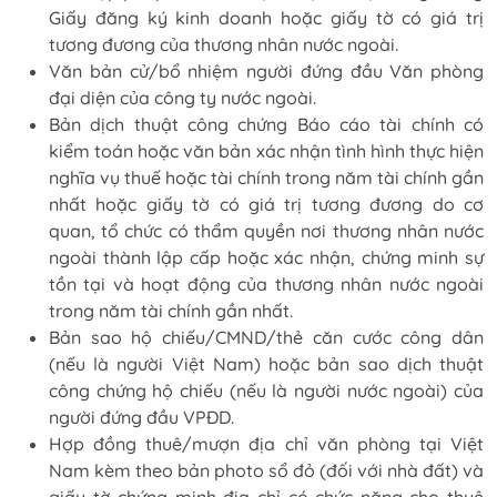
Giấy đăng ký kinh doanh hoặc giấy tờ có giá trị
tương đương của thương nhân nước ngoài.
Văn bản cử/bổ nhiệm người đứng đầu Văn phòng
đại diện của công ty nước ngoài.
Bản dịch thuật công chứng Báo cáo tài chính có
kiểm toán hoặc văn bản xác nhận tình hình thực hiện
nghĩa vụ thuế hoặc tài chính trong năm tài chính gần
nhất hoặc giấy tờ có giá trị tương đương do cơ
quan, tổ chức có thẩm quyền nơi thương nhân nước
ngoài thành lập cấp hoặc xác nhận, chứng minh sự
tồn tại và hoạt động của thương nhân nước ngoài
trong năm tài chính gần nhất.
Bản sao hộ chiếu/CMND/thẻ căn cước công dân
(nếu là người Việt Nam) hoặc bản sao dịch thuật
công chứng hộ chiếu (nếu là người nước ngoài) của
người đứng đầu VPĐD.
Hợp đồng thuê/mượn địa chỉ văn phòng tại Việt
Nam kèm theo bản photo sổ đỏ (đối với nhà đất) và
giấy tờ chứng minh địa chỉ có chức năng cho thuê