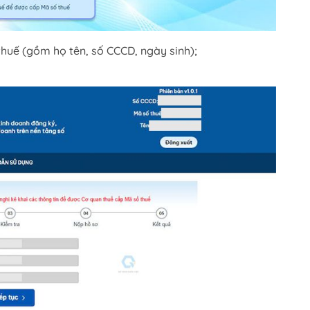
thuế (gồm họ tên, số CCCD, ngày sinh);