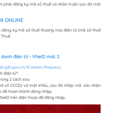
hì phải đăng ký mã số thuế cá nhân trước sau đó mới
88 ONLINE
 đăng ký mã số thuế thương mại điện tử (mã số thuế
c Thuế.
 danh điện tử - VNeID mức 2
dt.gdt.gov.vn/ICanhan/Request
;
 điện tử”;
rong 2 cách sau:
(mã số CCCD) và mật khẩu, sau đó nhập mã xác nhận
ào để hoàn thành đăng nhập;
eID trên điện thoại để đăng nhập.