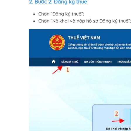
2. Bước 2: Đăng ký thuế
Chọn “Đăng ký thuế”;
Chọn “Kê khai và nộp hồ sơ Đăng ký thuế”