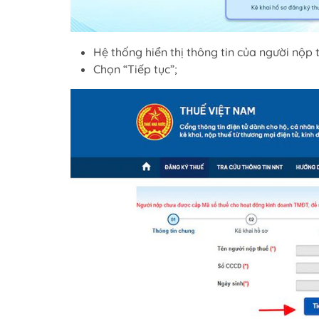
Hệ thống hiển thị thông tin của người nộp 
Chọn “Tiếp tục”;