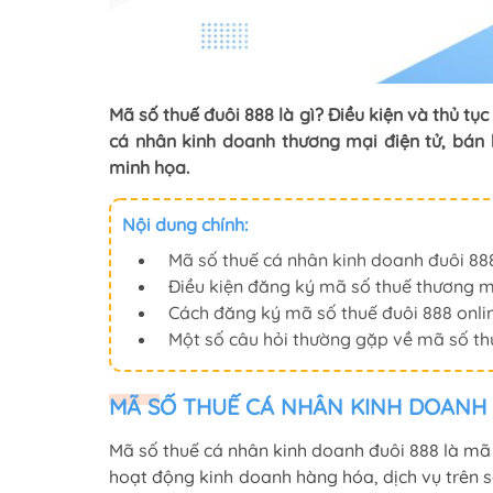
Mã số thuế đuôi 888 là gì? Điều kiện và thủ t
cá nhân kinh doanh thương mại điện tử, bán 
minh họa.
Nội dung chính:
Mã số thuế cá nhân kinh doanh đuôi 888
Điều kiện đăng ký mã số thuế thương mạ
Cách đăng ký mã số thuế đuôi 888 onli
Một số câu hỏi thường gặp về mã số th
MÃ SỐ THUẾ CÁ NHÂN KINH DOANH Đ
Mã số thuế cá nhân kinh doanh đuôi 888 là mã 
hoạt động kinh doanh hàng hóa, dịch vụ trên sà