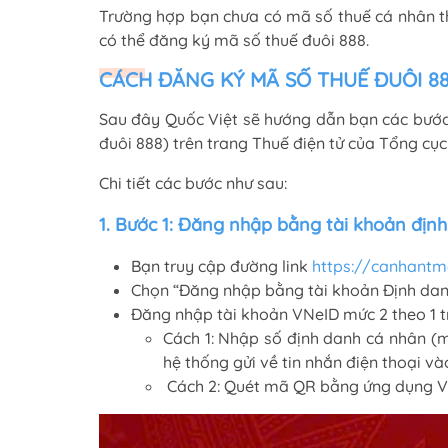
Trường hợp bạn chưa có mã số thuế cá nhân t
có thể đăng ký mã số thuế đuôi 888.
CÁCH ĐĂNG KÝ MÃ SỐ THUẾ ĐUÔI 8
Sau đây Quốc Việt sẽ hướng dẫn bạn các bước
đuôi 888) trên trang Thuế điện tử của Tổng cụ
Chi tiết các bước như sau:
1. Bước 1: Đăng nhập bằng tài khoản định
Bạn truy cập đường link
https://canhantm
Chọn “Đăng nhập bằng tài khoản Định danh
Đăng nhập tài khoản VNeID mức 2 theo 1 t
Cách 1: Nhập số định danh cá nhân 
hệ thống gửi về tin nhắn điện thoại v
Cách 2: Quét mã QR bằng ứng dụng VN