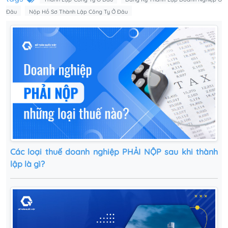
Đâu
Nộp Hồ Sơ Thành Lập Công Ty Ở Đâu
Các loại thuế doanh nghiệp PHẢI NỘP sau khi thành
lập là gì?