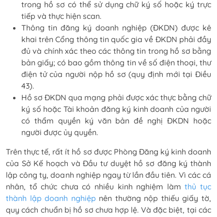
trong hồ sơ có thể sử dụng chữ ký số hoặc ký trực
tiếp và thực hiện scan.
Thông tin đăng ký doanh nghiệp (ĐKDN) được kê
khai trên Cổng thông tin quốc gia về ĐKDN phải đầy
đủ và chính xác theo các thông tin trong hồ sơ bằng
bản giấy; có bao gồm thông tin về số điện thoại, thư
điện tử của người nộp hồ sơ (quy định mới tại Điều
43).
Hồ sơ ĐKDN qua mạng phải được xác thực bằng chữ
ký số hoặc Tài khoản đăng ký kinh doanh của người
có thẩm quyền ký văn bản đề nghị ĐKDN hoặc
người được ủy quyền.
Trên thực tế, rất ít hồ sơ được Phòng Đăng ký kinh doanh
của Sở Kế hoạch và Đầu tư duyệt hồ sơ đăng ký thành
lập công ty, doanh nghiệp ngay từ lần đầu tiên. Vì các cá
nhân, tổ chức chưa có nhiều kinh nghiệm làm
thủ tục
thành lập doanh nghiệp
nên thường nộp thiếu giấy tờ,
quy cách chuẩn bị hồ sơ chưa hợp lệ. Và đặc biệt, tại các