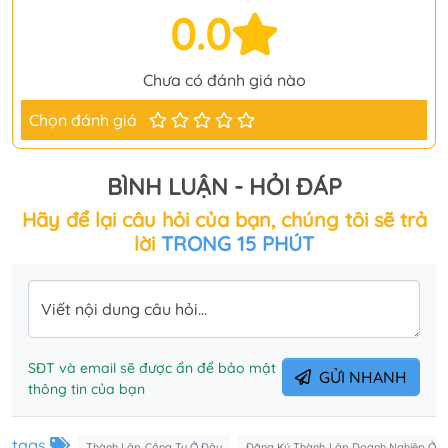
0.0
Chưa có đánh giá nào
Chọn đánh giá
BÌNH LUẬN - HỎI ĐÁP
Hãy để lại câu hỏi của bạn, chúng tôi sẽ trả
lời
TRONG 15 PHÚT
Viết nội dung câu hỏi...
SĐT và email sẽ được ẩn để bảo mật
GỬI NHANH
thông tin của bạn
tags
Thành Lập Công Ty Ở Đâu
Đăng Ký Thành Lập Doanh Nghiệp Ở