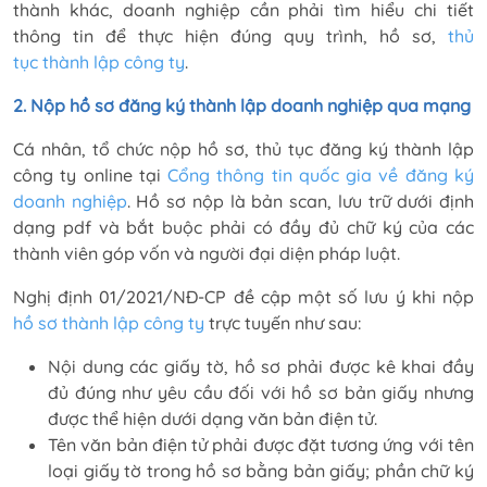
thành khác, doanh nghiệp cần phải tìm hiểu chi tiết
thông tin để thực hiện đúng quy trình, hồ sơ,
thủ
tục thành lập công ty
.
2. Nộp hồ sơ đăng ký thành lập doanh nghiệp qua mạng
Cá nhân, tổ chức nộp hồ sơ, thủ tục đăng ký thành lập
công ty online tại
Cổng thông tin quốc gia về đăng ký
doanh nghiệp
. Hồ sơ nộp là bản scan, lưu trữ dưới định
dạng pdf và bắt buộc phải có đầy đủ chữ ký của các
thành viên góp vốn và người đại diện pháp luật.
Nghị định
01/2021/NĐ-CP đề cập một số lưu ý khi nộp
hồ sơ thành lập công ty
trực tuyến như sau:
Nội dung các giấy tờ, hồ sơ phải được kê khai đầy
đủ đúng như yêu cầu đối với hồ sơ bản giấy nhưng
được thể hiện dưới dạng văn bản điện tử.
Tên văn bản điện tử phải được đặt tương ứng với tên
loại giấy tờ trong hồ sơ bằng bản giấy; phần chữ ký