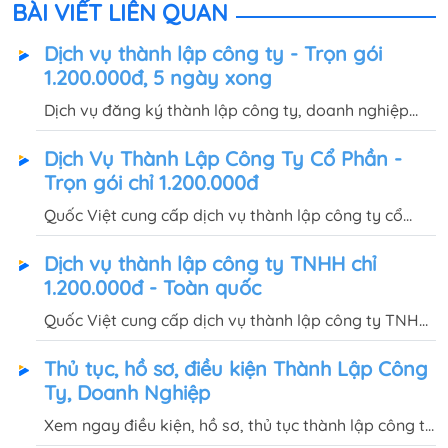
BÀI VIẾT LIÊN QUAN
Dịch vụ thành lập công ty - Trọn gói
1.200.000đ, 5 ngày xong
Dịch vụ đăng ký thành lập công ty, doanh nghiệp
trọn gói 1.200.000đ, hoàn tất thủ tục và miễn phí
Dịch Vụ Thành Lập Công Ty Cổ Phần -
bàn giao giấy phép kinh doanh, con dấu tận nơi sau
Trọn gói chỉ 1.200.000đ
5 ngày.
Quốc Việt cung cấp dịch vụ thành lập công ty cổ
phần toàn quốc, trọn gói chỉ 1.200.000đ, hoàn thành
Dịch vụ thành lập công ty TNHH chỉ
hồ sơ, thủ tục và bàn giao GPKD, con dấu sau 5 - 7
1.200.000đ - Toàn quốc
ngày.
Quốc Việt cung cấp dịch vụ thành lập công ty TNHH
1 thành viên, 2 thành viên trọn gói chỉ 1.200.000đ,
Thủ tục, hồ sơ, điều kiện Thành Lập Công
hoàn tất thủ tục và bàn giao GPKD, con dấu sau 5
Ty, Doanh Nghiệp
ngày.
Xem ngay điều kiện, hồ sơ, thủ tục thành lập công ty