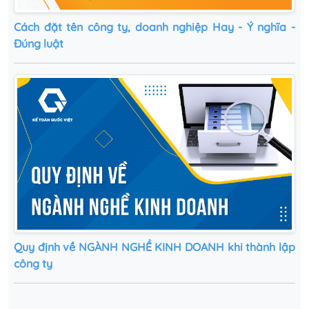
Cách‌ ‌đặt‌ ‌tên‌ ‌công‌ ‌ty,‌ ‌doanh‌ ‌nghiệp‌ ‌Hay‌ ‌-‌ ‌Ý‌ ‌nghĩa‌ ‌-‌
‌Đúng‌ ‌luật‌
Quy định về NGÀNH NGHỀ KINH DOANH khi thành lập
công ty