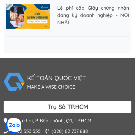
Lệ phí cấp Giấy chứng nhận
đăng ký doanh nghiệp - MỚI
NHẤT
KẾ TOÁN QUỐC VIỆT
MAKE A WISE CHOICE
Trụ Sở TP.HCM
202 Lê Lai, P. Bến Thành, Q.1, TP.HCM
0902 553 555
(028) 62 737 888