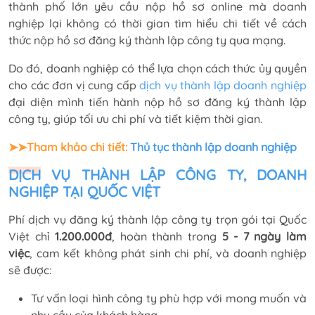
thành phố lớn yêu cầu nộp hồ sơ online mà doanh
nghiệp lại không có thời gian tìm hiểu chi tiết về cách
thức nộp hồ sơ đăng ký thành lập công ty qua mạng.
Do đó, doanh nghiệp có thể lựa chọn cách thức ủy quyền
cho các đơn vị cung cấp
dịch vụ thành lập doanh nghiệp
đại diện mình tiến hành nộp hồ sơ đăng ký thành lập
công ty, giúp tối ưu chi phí và tiết kiệm thời gian.
➤➤Tham khảo chi tiết:
Thủ tục thành lập doanh nghiệp
DỊCH VỤ THÀNH LẬP CÔNG TY, DOANH
NGHIỆP TẠI QUỐC VIỆT
Phí dịch vụ đăng ký thành lập công ty trọn gói tại Quốc
Việt chỉ
1.200.000đ
, hoàn thành trong
5 - 7 ngày làm
việc
, cam kết không phát sinh chi phí, và doanh nghiệp
sẽ được:
Tư vấn loại hình công ty phù hợp với mong muốn và
nhu cầu của khách hàng.