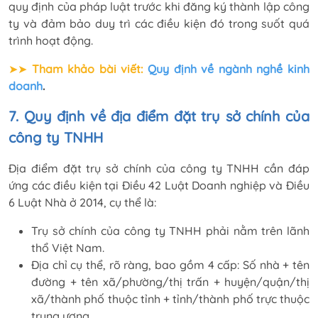
quy định của pháp luật trước khi đăng ký thành lập công
ty và đảm bảo duy trì các điều kiện đó trong suốt quá
trình hoạt động.
➤➤
Tham khảo bài viết:
Quy định về ngành nghề kinh
doanh
.
7. Quy định về địa điểm đặt trụ sở chính của
công ty TNHH
Địa điểm đặt trụ sở chính của công ty TNHH cần đáp
ứng các điều kiện tại Điều 42 Luật Doanh nghiệp và Điều
6 Luật Nhà ở 2014, cụ thể là:
Trụ sở chính của công ty TNHH phải nằm trên lãnh
thổ Việt Nam.
Địa chỉ cụ thể, rõ ràng, bao gồm 4 cấp: Số nhà + tên
đường + tên xã/phường/thị trấn + huyện/quận/thị
xã/thành phố thuộc tỉnh + tỉnh/thành phố trực thuộc
trung ương.