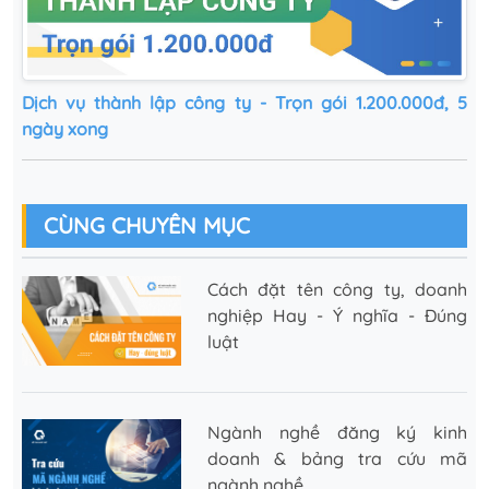
Dịch vụ thành lập công ty - Trọn gói 1.200.000đ, 5
ngày xong
CÙNG CHUYÊN MỤC
Cách‌ ‌đặt‌ ‌tên‌ ‌công‌ ‌ty,‌ ‌doanh‌
‌nghiệp‌ ‌Hay‌ ‌-‌ ‌Ý‌ ‌nghĩa‌ ‌-‌ ‌Đúng‌
‌luật‌
Ngành nghề đăng ký kinh
doanh & bảng tra cứu mã
ngành nghề