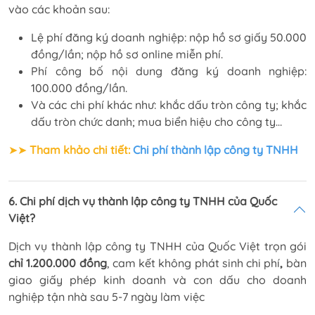
vào các khoản sau:
Lệ phí đăng ký doanh nghiệp: nộp hồ sơ giấy 50.000
đồng/lần; nộp hồ sơ online miễn phí.
Phí công bố nội dung đăng ký doanh nghiệp:
100.000 đồng/lần.
Và các chi phí khác như: khắc dấu tròn công ty; khắc
dấu tròn chức danh; mua biển hiệu cho công ty…
➤➤
Tham khảo chi tiết:
Chi phí thành lập công ty TNHH
6. Chi phí dịch vụ thành lập công ty TNHH của Quốc
Việt?
Dịch vụ thành lập công ty TNHH của Quốc Việt trọn gói
chỉ 1.200.000 đồng
, cam kết không phát sinh chi phí
,
bàn
giao giấy phép kinh doanh và con dấu cho doanh
nghiệp tận nhà sau 5-7 ngày làm việc