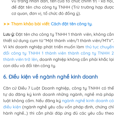
vũ trang nhân dân, tên của tổ chức chính trị - xã hội,
để đặt tên cho công ty TNHH (Trừ trường hợp được
cơ quan, đơn vị, tổ chức đó đồng ý).
➤➤
Tham khảo bài viết:
Cách đặt tên công ty.
Lưu ý:
Đặt tên cho công ty TNHH 1 thành viên, không cần
thiết sử dụng cụm từ “Một thành viên/1 thành viên/MTV”.
Vì khi doanh nghiệp phát triển muốn làm
thủ tục chuyển
đổi công ty TNHH 1 thành viên thành công ty TNHH 2
thành viên
trở lên
, doanh nghiệp không cần phải khắc lại
con dấu và đổi tên công ty.
6. Điều kiện về ngành nghề kinh doanh
Căn cứ Điều 7 Luật Doanh nghiệp, công ty TNHH có thể
tự do đăng ký kinh doanh những ngành, nghề mà pháp
luật không cấm. Nếu đăng ký
ngành nghề kinh doanh có
điều kiện
(ngành nghề yêu cầu vốn pháp định, chứng chỉ
hành nghề…) thì cần phải đáp ứng đủ các yêu cầu theo