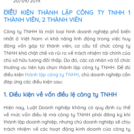
20/09/2019.
ĐIỀU KIỆN THÀNH LẬP CÔNG TY TNHH 1
THÀNH VIÊN, 2 THÀNH VIÊN
Công ty TNHH là một loại hình doanh nghiệp phổ biến
nhất ở Việt Nam vì khả năng linh động trong việc huy
động vốn góp từ thành viên, cơ cấu tổ chức công ty
TNHH khá chặt chẽ và rủi ro về trách nhiệm tài chính của
chủ sở hữu tương đối thấp. Do đó, các cá nhân và tổ chức
thường ưu tiên lựa chọn thành lập công ty TNHH. Để đủ
điều kiện
thành lập công ty TNHH
, chủ doanh nghiệp cần
đáp ứng các điều kiện sau:
1. Điều kiện về vốn điều lệ công ty TNHH
Hiện nay, Luật Doanh nghiệp không có quy định cụ thể
về mức vốn điều lệ mà công ty TNHH phải đăng ký khi
thành lập doanh nghiệp, nhưng chủ doanh nghiệp sẽ chịu
trách nhiệm về các hoạt động kinh doanh của công ty