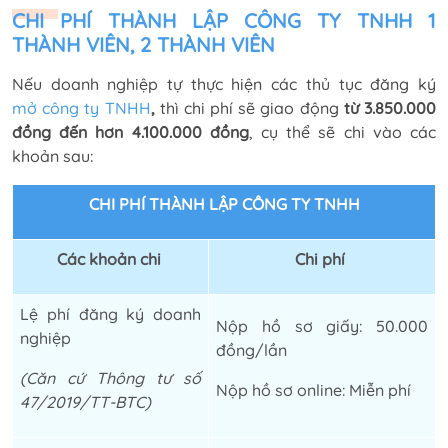
CHI PHÍ THÀNH LẬP CÔNG TY
TNHH 1
THÀNH VIÊN, 2 THÀNH VIÊN
Nếu doanh nghiệp tự thực hiện các thủ tục đăng ký
mở công ty TNHH
,
thì chi phí sẽ giao động
từ 3.850.000
đồng đến hơn 4.100.000 đồng
, cụ thể sẽ chi vào các
khoản sau:
CHI PHÍ THÀNH LẬP CÔNG TY TNHH
Các khoản chi
Chi phí
Lệ phí đăng ký doanh
Nộp hồ sơ giấy: 50.000
nghiệp
đồng/lần
(Căn cứ Thông tư số
Nộp hồ sơ online: Miễn phí
47/2019/TT-BTC)