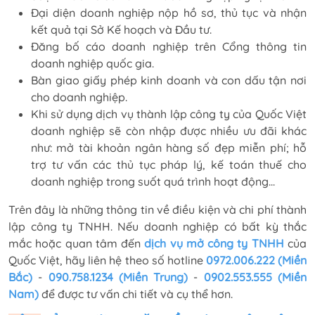
Đại diện doanh nghiệp nộp hồ sơ, thủ tục và nhận
kết quả tại Sở Kế hoạch và Đầu tư.
Đăng bố cáo doanh nghiệp trên Cổng thông tin
doanh nghiệp quốc gia.
Bàn giao giấy phép kinh doanh và con dấu tận nơi
cho doanh nghiệp.
Khi sử dụng dịch vụ thành lập công ty của Quốc Việt
doanh nghiệp sẽ còn nhập được nhiều ưu đãi khác
như: mở tài khoản ngân hàng số đẹp miễn phí; hỗ
trợ tư vấn các thủ tục pháp lý, kế toán thuế cho
doanh nghiệp trong suốt quá trình hoạt động...
Trên đây là những thông tin về điều kiện và chi phí thành
lập công ty TNHH. Nếu doanh nghiệp có bất kỳ thắc
mắc hoặc quan tâm đến
dịch vụ mở công ty TNHH
của
Quốc Việt, hãy liên hệ theo số hotline
0972.006.222 (Miền
Bắc)
-
090.758.1234 (Miền Trung)
-
0902.553.555 (Miền
Nam)
để được tư vấn chi tiết và cụ thể hơn.