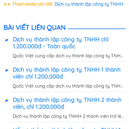
➤➤
Tham khảo chi tiết:
Dịch vụ thành lập công ty TNHH
.
BÀI VIẾT LIÊN QUAN
Dịch vụ thành lập công ty TNHH chỉ
1.200.000đ - Toàn quốc
Quốc Việt cung cấp dịch vụ thành lập công ty TNHH
1 thành viên, 2 thành viên trọn gói chỉ 1.200.000đ,
Dịch vụ thành lập công ty TNHH 1 thành
hoàn tất thủ tục và bàn giao GPKD, con dấu sau 5
viên chỉ 1.200.000đ
ngày.
Quốc Việt cung cấp dịch vụ thành lập công ty TNHH
1 thành viên trọn gói chỉ 1.200.000đ, bàn giao giấy
Dịch vụ thành lập công ty TNHH 2 thành
phép kinh doanh, con dấu trong vòng 5 - 7 ngày làm
viên, chỉ 1.200.000đ
việc.
Dịch vụ thành lập công ty TNHH 2 thành viên trở lên,
trọn gói chỉ 1.200.000đ, hồ sơ, thủ tục đơn giản, cam