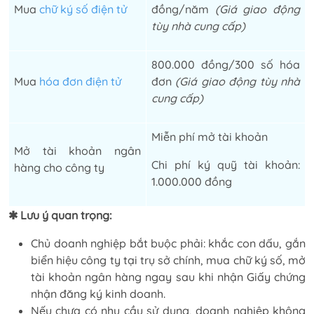
Mua
chữ ký số điện tử
đồng/năm
(Giá giao động
tùy nhà cung cấp)
800.000 đồng/300 số hóa
Mua
hóa đơn điện tử
đơn
(Giá giao động tùy nhà
cung cấp)
Miễn phí mở tài khoản
Mở tài khoản ngân
Chi phí ký quỹ tài khoản:
hàng cho công ty
1.000.000 đồng
✱ Lưu ý quan trọng:
Chủ doanh nghiệp bắt buộc phải: khắc con dấu, gắn
biển hiệu công ty tại trụ sở chính, mua chữ ký số, mở
tài khoản ngân hàng ngay sau khi nhận Giấy chứng
nhận đăng ký kinh doanh.
Nếu chưa có nhu cầu sử dụng, doanh nghiệp không