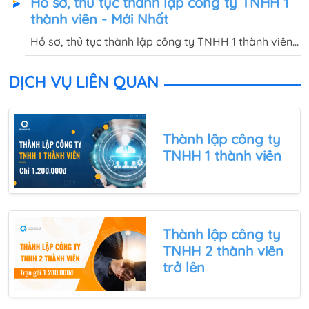
Hồ sơ, thủ tục thành lập công ty TNHH 1
kết bàn giao GPKD và con dấu sau 5-7 ngày làm
thành viên - Mới Nhất
việc
Hồ sơ, thủ tục thành lập công ty TNHH 1 thành viên
ra sao? Điều kiện thành lập công ty TNHH 1 thành
viên như thế nào? Quốc Việt sẽ giải đáp trong bài
DỊCH VỤ LIÊN QUAN
viết này.
Thành lập công ty
TNHH 1 thành viên
Thành lập công ty
TNHH 2 thành viên
trở lên