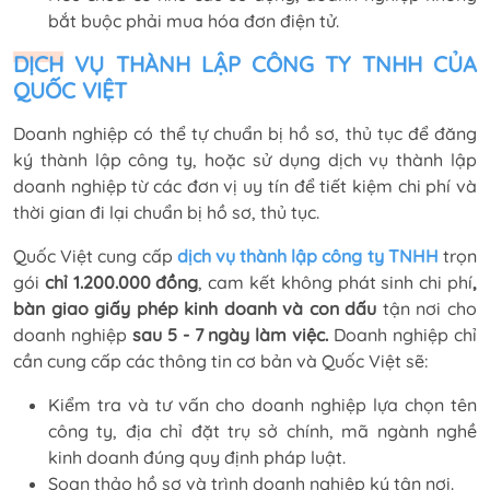
bắt buộc phải mua hóa đơn điện tử.
DỊCH VỤ THÀNH LẬP CÔNG TY TNHH CỦA
QUỐC VIỆT
Doanh nghiệp có thể tự chuẩn bị hồ sơ, thủ tục để đăng
ký thành lập công ty, hoặc sử dụng dịch vụ thành lập
doanh nghiệp từ các đơn vị uy tín để tiết kiệm chi phí và
thời gian đi lại chuẩn bị hồ sơ, thủ tục.
Quốc Việt cung cấp
dịch vụ thành lập công ty TNHH
trọn
gói
chỉ 1.200.000 đồng
, cam kết không phát sinh chi phí
,
bàn giao giấy phép kinh doanh và con dấu
tận nơi cho
doanh nghiệp
sau 5 - 7 ngày làm việc.
Doanh nghiệp chỉ
cần cung cấp các thông tin cơ bản và Quốc Việt sẽ:
Kiểm tra và tư vấn cho doanh nghiệp lựa chọn tên
công ty, địa chỉ đặt trụ sở chính, mã ngành nghề
kinh doanh đúng quy định pháp luật.
Soạn thảo hồ sơ và trình doanh nghiệp ký tận nơi.