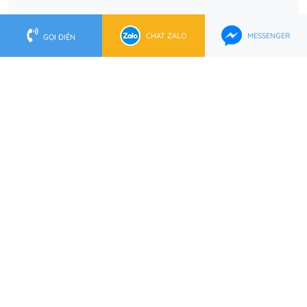
CHAT ZALO
MESSENGER
GỌI ĐIỆN
KẾ TOÁN QUỐC VIỆT
MAKE A WISE CHOICE
Trụ Sở TP.HCM
202 Lê Lai, P. Bến Thành, Q.1, TP.HCM
0902 553 555
(028) 62 737 888
hcm@ketoanquocviet.com
Trụ Sở Hà Nội
Tầng 16 Tòa nhà Việt Á, Số 9 Phố Duy Tân, P.Dịch Vọng