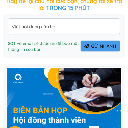
Hãy để lại câu hỏi của bạn, chúng tôi sẽ trả
lời
TRONG 15 PHÚT
Viết nội dung câu hỏi...
SĐT và email sẽ được ẩn để bảo mật
GỬI NHANH
thông tin của bạn