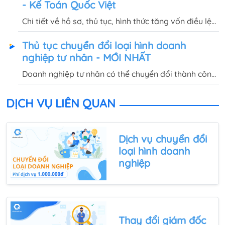
- Kế Toán Quốc Việt
là gì?
Chi tiết về hồ sơ, thủ tục, hình thức tăng vốn điều lệ
công ty TNHH 1 thành viên, công ty TNHH 2 thành
Thủ tục chuyển đổi loại hình doanh
viên trở lên sẽ được Quốc Việt giải đáp trong bài
nghiệp tư nhân - MỚI NHẤT
viết này.
Doanh nghiệp tư nhân có thể chuyển đổi thành công
ty cổ phần, TNHH, hợp danh. Vậy hồ sơ, thủ tục
chuyển đổi loại hình doanh nghiệp tư nhân như thế
DỊCH VỤ LIÊN QUAN
nào?
Dịch vụ
chuyển đổi
loại hình doanh
nghiệp
Thay đổi giám đốc