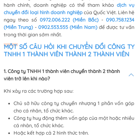
hành chính, doanh nghiệp có thể tham khảo
dịch vụ
chuyển đổi loại hình doanh nghiệp
của Quốc Việt. Liên hệ
ngay theo số
0972.006.222 (Miền Bắc)
-
090.758.1234
(Miền Trung)
-
0902.553.555 (Miền Nam)
để được tư vấn
trong thời gian sớm nhất.
MỘT SỐ CÂU HỎI KHI CHUYỂN ĐỔI CÔNG TY
TNHH 1 THÀNH VIÊN THÀNH 2 THÀNH VIÊN
1. Công ty TNHH 1 thành viên chuyển thành 2 thành
viên trở lên khi nào?
Khi xảy ra các trường hợp sau:
Chủ sở hữu công ty chuyển nhượng 1 phần vốn góp
cho cá nhân, tổ chức khác.
Công ty huy động thêm vốn góp của một hoặc nhiều
cá nhân, tổ chức khác.
Hoặc kết hợp cả 2 hình thức trên.