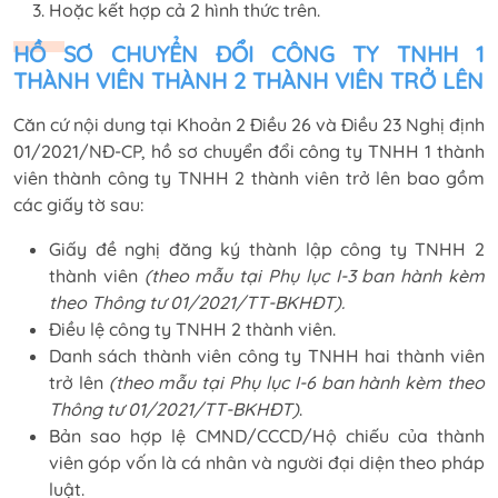
Hoặc kết hợp cả 2 hình thức trên.
HỒ SƠ CHUYỂN ĐỔI CÔNG TY TNHH 1
THÀNH VIÊN THÀNH 2 THÀNH VIÊN
TRỞ LÊN
Căn cứ nội dung tại Khoản 2 Điều 26 và Điều 23 Nghị định
01/2021/NĐ-CP, hồ sơ chuyển đổi công ty TNHH 1 thành
viên thành công ty TNHH 2 thành viên trở lên bao gồm
các giấy tờ sau:
Giấy đề nghị đăng ký thành lập công ty TNHH 2
thành viên
(theo mẫu tại Phụ lục I-3 ban hành kèm
theo Thông tư 01/2021/TT-BKHĐT).
Điều lệ công ty TNHH 2 thành viên.
Danh sách thành viên công ty TNHH hai thành viên
trở lên
(theo mẫu tại Phụ lục I-6 ban hành kèm theo
Thông tư 01/2021/TT-BKHĐT)
.
Bản sao hợp lệ CMND/CCCD/Hộ chiếu của thành
viên góp vốn là cá nhân và người đại diện theo pháp
luật.