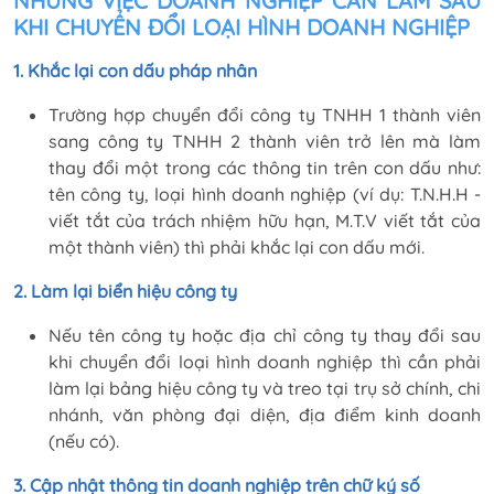
NHỮNG VIỆC DOANH NGHIỆP CẦN LÀM SAU
KHI CHUYỂN ĐỔI LOẠI HÌNH DOANH NGHIỆP
1. Khắc lại con dấu pháp nhân
Trường hợp chuyển đổi công ty TNHH 1 thành viên
sang công ty TNHH 2 thành viên trở lên mà làm
thay đổi một trong các thông tin trên con dấu như:
tên công ty, loại hình doanh nghiệp (ví dụ: T.N.H.H -
viết tắt của trách nhiệm hữu hạn, M.T.V viết tắt của
một thành viên) thì phải khắc lại con dấu mới.
2. Làm lại biển hiệu công ty
Nếu tên công ty hoặc địa chỉ công ty thay đổi sau
khi chuyển đổi loại hình doanh nghiệp thì cần phải
làm lại bảng hiệu công ty và treo tại trụ sở chính, chi
nhánh, văn phòng đại diện, địa điểm kinh doanh
(nếu có).
3. Cập nhật thông tin doanh nghiệp trên chữ ký số