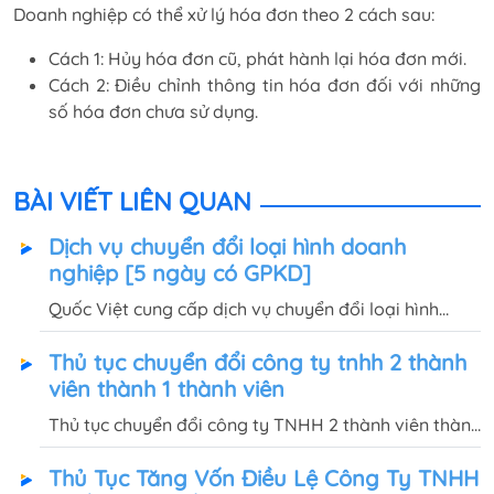
Doanh nghiệp có thể xử lý hóa đơn theo 2 cách sau:
Cách 1: Hủy hóa đơn cũ, phát hành lại hóa đơn mới.
Cách 2: Điều chỉnh thông tin hóa đơn đối với những
số hóa đơn chưa sử dụng.
BÀI VIẾT LIÊN QUAN
Dịch vụ chuyển đổi loại hình doanh
nghiệp [5 ngày có GPKD]
Quốc Việt cung cấp dịch vụ chuyển đổi loại hình
doanh nghiệp, phí dịch vụ chỉ 1.000.000đ, hoàn tất
Thủ tục chuyển đổi công ty tnhh 2 thành
hồ sơ, thủ tục và bàn giao GPKD, con dấu mới sau 5
viên thành 1 thành viên
ngày
Thủ tục chuyển đổi công ty TNHH 2 thành viên thành
1 thành viên ra sao? Thủ tục với cơ quan thuế và
Thủ Tục Tăng Vốn Điều Lệ Công Ty TNHH
công việc cần làm sau khi chuyển đổi doanh nghiệp