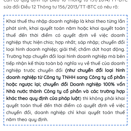
sửa đổi Điều 12 Thông tư 156/2013/TT-BTC có nêu rõ:
Khai thuế thu nhập doanh nghiệp là khai theo từng lần
phát sinh, khai quyết toán năm hoặc khai quyết toán
thuế đến thời điểm có quyết định về việc doanh
nghiệp thực hiện chia; hợp nhất; sáp nhập; chuyển đổi
loại hình doanh nghiệp; giải thể; chấm dứt hoạt động.
Trường hợp chuyển đổi loại hình doanh nghiệp mà bên
tiếp nhận kế thừa toàn bộ nghĩa vụ về thuế của doanh
nghiệp trước chuyển đổi
(như chuyển đổi loại hình
doanh nghiệp từ Công ty TNHH sang Công ty cổ phần
hoặc ngược lại; chuyển đổi Doanh nghiệp 100% vốn
Nhà nước thành Công ty cổ phần và các trường hợp
khác theo quy định của pháp luật
) thì không phải khai
quyết toán thuế đến thời điểm có quyết định về việc
chuyển đổi, doanh nghiệp chỉ khai quyết toán thuế
năm theo quy định.