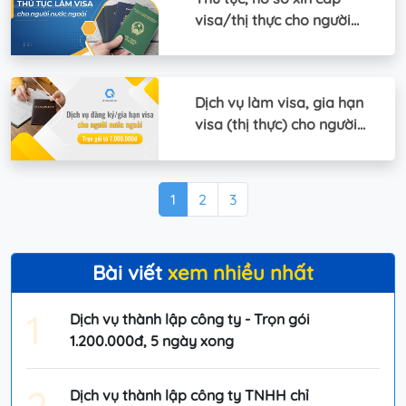
visa/thị thực cho người
nước ngoài - Mới
Dịch vụ làm visa, gia hạn
visa (thị thực) cho người
nước ngoài
1
2
3
Bài viết
xem nhiều nhất
1
Dịch vụ thành lập công ty - Trọn gói
1.200.000đ, 5 ngày xong
2
Dịch vụ thành lập công ty TNHH chỉ