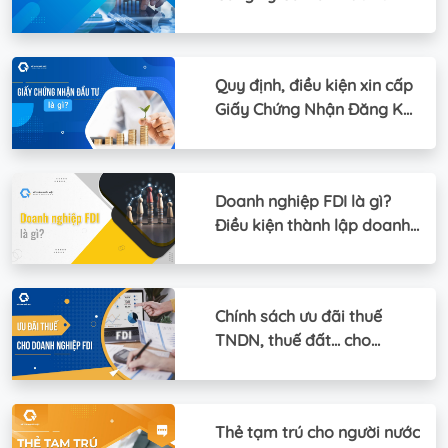
Nước Ngoài
Quy định, điều kiện xin cấp
Giấy Chứng Nhận Đăng Ký
Đầu Tư
Doanh nghiệp FDI là gì?
Điều kiện thành lập doanh
nghiệp FDI
Chính sách ưu đãi thuế
TNDN, thuế đất... cho
doanh nghiệp FDI
Thẻ tạm trú cho người nước