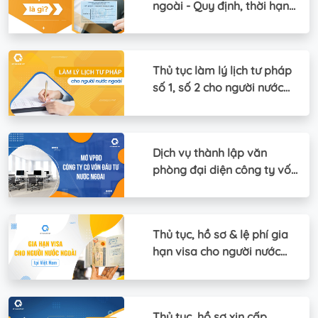
ngoài - Quy định, thời hạn
& lợi ích
Thủ tục làm lý lịch tư pháp
số 1, số 2 cho người nước
ngoài
Dịch vụ thành lập văn
phòng đại diện công ty vốn
nước ngoài
Thủ tục, hồ sơ & lệ phí gia
hạn visa cho người nước
ngoài - Mới
Thủ tục, hồ sơ xin cấp