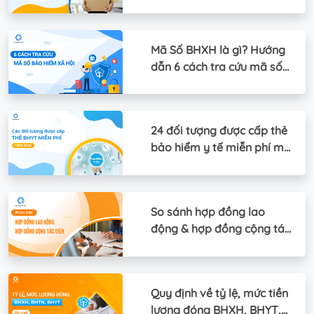
việc
Mã Số BHXH là gì? Hướng
dẫn 6 cách tra cứu mã số
BHXH
24 đối tượng được cấp thẻ
bảo hiểm y tế miễn phí mới
nhất
So sánh hợp đồng lao
động & hợp đồng cộng tác
viên (CTV)
Quy định về tỷ lệ, mức tiền
lương đóng BHXH, BHYT,