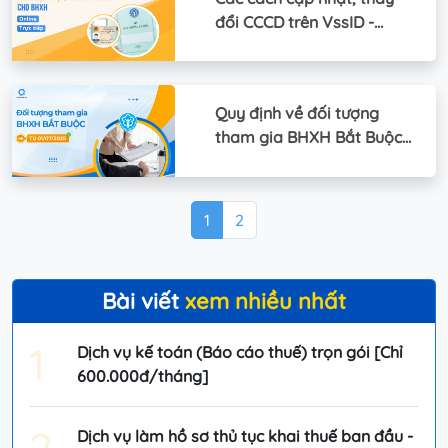
đổi CCCD trên VssID -
BHXH online
Quy định về đối tượng
tham gia BHXH Bắt Buộc
từ 1/7/2025
1
2
Bài viết
xem nhiều nhất
1
Dịch vụ kế toán (Báo cáo thuế) trọn gói [Chỉ
600.000đ/tháng]
2
Dịch vụ làm hồ sơ thủ tục khai thuế ban đầu -