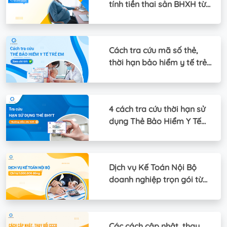
tính tiền thai sản BHXH từ
1/7/2025
Cách tra cứu mã số thẻ,
thời hạn bảo hiểm y tế trẻ
em online
4 cách tra cứu thời hạn sử
dụng Thẻ Bảo Hiểm Y Tế
(BHYT)
Dịch vụ Kế Toán Nội Bộ
doanh nghiệp trọn gói từ
1.000.000đ
Các cách cập nhật, thay