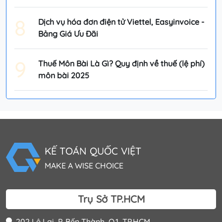
8
Dịch vụ hóa đơn điện tử Viettel, Easyinvoice -
Bảng Giá Ưu Đãi
9
Thuế Môn Bài Là Gì? Quy định về thuế (lệ phí)
môn bài 2025
KẾ TOÁN QUỐC VIỆT
MAKE A WISE CHOICE
Trụ Sở TP.HCM
202 Lê Lai, P. Bến Thành, Q.1, TP.HCM