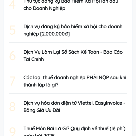
4
Thủ tục đăng ký Bảo Hiểm Xã Hội lần đầu
cho Doanh Nghiệp
5
Dịch vụ đăng ký bảo hiểm xã hội cho doanh
nghiệp [2.000.000đ]
6
Dịch Vụ Làm Lại Sổ Sách Kế Toán - Báo Cáo
Tài Chính
7
Các loại thuế doanh nghiệp PHẢI NỘP sau khi
thành lập là gì?
8
Dịch vụ hóa đơn điện tử Viettel, Easyinvoice -
Bảng Giá Ưu Đãi
9
Thuế Môn Bài Là Gì? Quy định về thuế (lệ phí)
môn bài 2025