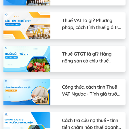
GTGT
Thuế VAT là gì? Phương
pháp, cách tính thuế giá trị
gia tăng
Thuế GTGT là gì? Hàng
nông sản có chịu thuế
GTGT không
Công thức, cách tính Thuế
VAT Ngược - Tính giá trước
thuế
Cách tra cứu nợ thuế - tính
tiền chậm nộp thuế doanh