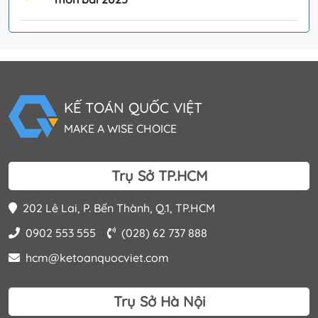
KẾ TOÁN QUỐC VIỆT
MAKE A WISE CHOICE
Trụ Sở TP.HCM
202 Lê Lai, P. Bến Thành, Q.1, TP.HCM
0902 553 555
(028) 62 737 888
hcm@ketoanquocviet.com
Trụ Sở Hà Nội