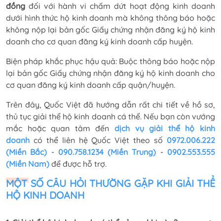
đồng
đối với hành vi chấm dứt hoạt động kinh doanh
dưới hình thức hộ kinh doanh mà không thông báo hoặc
không nộp lại bản gốc Giấy chứng nhận đăng ký hộ kinh
doanh cho cơ quan đăng ký kinh doanh cấp huyện.
Biện pháp khắc phục hậu quả: Buộc thông báo hoặc nộp
lại bản gốc Giấy chứng nhận đăng ký hộ kinh doanh cho
cơ quan đăng ký kinh doanh cấp quận/huyện.
Trên đây, Quốc Việt đã hướng dẫn rất chi tiết về hồ sơ,
thủ tục giải thể hộ kinh doanh cá thể. Nếu bạn còn vướng
mắc hoặc quan tâm đến
dịch vụ giải thể hộ kinh
doanh
có thể liên hệ Quốc Việt theo số
0972.006.222
(Miền Bắc)
-
090.758.1234 (Miền Trung)
-
0902.553.555
(Miền Nam)
để được hỗ trợ.
MỘT SỐ CÂU HỎI THƯỜNG GẶP KHI GIẢI THỂ
HỘ KINH DOANH