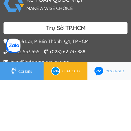
MAKE A WISE CHOICE
Trụ Sở TP.HCM
202 Lê Lai, P. Bến Thành, Q.1, TP.HCM
0902 553 555
(028) 62 737 888
hcm@ketoanquocviet.com
CHAT ZALO
MESSENGER
GỌI ĐIỆN
Trụ Sở Hà Nội
Tầng 16 Tòa nhà Việt Á, Số 9 Phố Duy Tân, P.Dịch Vọng
Hậu, Q.Cầu Giấy
0972 006 222
(024) 6288 2222
hanoi@ketoanquocviet.com