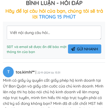
BÌNH LUẬN - HỎI ĐÁP
Hãy để lại câu hỏi của bạn, chúng tôi sẽ trả
lời
TRONG 15 PHÚT
Viết nội dung câu hỏi...
SĐT và email sẽ được ẩn để bảo mật
GỬI NHANH
thông tin của bạn
T
tos.kimhi**
|
22-11-2024 lúc 13:31
Mình có giấy ủy quyền cắt giấy phép hộ kinh doanh tại
ỦY Ban Quận và giấy căn cước của chủ kinh doanh. Mình
lên nộp thì họ bảo nói chủ hộ kinh doanh về lên mạng
nộp trực tuyến, mình tìm hiểu thì nộp trực tuyến phải có
chữ ký số đúng không bạn? Mình đã đi cắt chốt MST hết