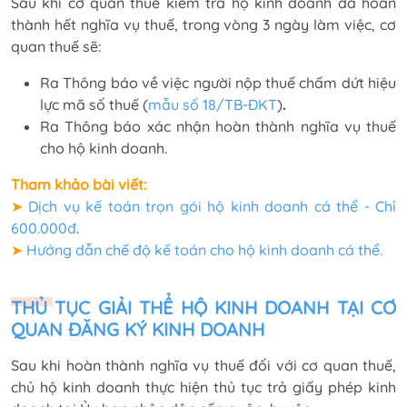
Sau khi cơ quan thuế kiểm tra hộ kinh doanh đã hoàn
thành hết nghĩa vụ thuế, trong vòng 3 ngày làm việc, cơ
quan thuế sẽ:
Ra Thông báo về việc người nộp thuế chấm dứt hiệu
lực mã số thuế (
mẫu số 18/TB-ĐKT
)
.
Ra Thông báo xác nhận hoàn thành nghĩa vụ thuế
cho hộ kinh doanh.
Tham khảo bài viết:
➤
Dịch vụ kế toán trọn gói hộ kinh doanh cá thể - Chỉ
600.000đ
.
➤
Hướng dẫn chế độ kế toán cho hộ kinh doanh cá thể.
THỦ TỤC GIẢI THỂ HỘ KINH DOANH TẠI CƠ
QUAN ĐĂNG KÝ KINH DOANH
Sau khi hoàn thành nghĩa vụ thuế đối với cơ quan thuế,
chủ hộ kinh doanh thực hiện thủ tục trả giấy phép kinh