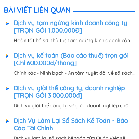
BÀI VIẾT LIÊN QUAN
Dịch vụ tạm ngừng kinh doanh công ty
[TRỌN GÓI 1.000.000Đ]
Hoàn tất hồ sơ, thủ tục tạm ngừng kinh doanh công
ty cổ phần, TNHH... trong vòng 5-7 ngày khi sử dụng
Dịch vụ kế toán (Báo cáo thuế) trọn gói
dịch vụ tại Quốc Việt, chi phí trọn gói chỉ 1.000.000đ
[Chỉ 600.000đ/tháng]
Chính xác - Minh bạch - An tâm tuyệt đối về sổ sách,
báo cáo quý, báo cáo tài chính năm của doanh
Dịch vụ giải thể công ty, doanh nghiệp
nghiệp khi sử dụng dịch vụ kế toán trọn gói tại Quốc
[TRỌN GÓI 3.000.000đ]
Việt.
Dịch vụ giải thể công ty sẽ giúp doanh nghiệp chấm
dứt hoạt động một cách hợp pháp, nhanh chóng, với
Dịch Vụ Làm Lại Sổ Sách Kế Toán - Báo
chi phí trọn gói chỉ 3.000.000đ, cam kết không phát
Cáo Tài Chính
sinh
Dịch vụ làm lại sổ sách kế toán của Quốc Việt sẽ