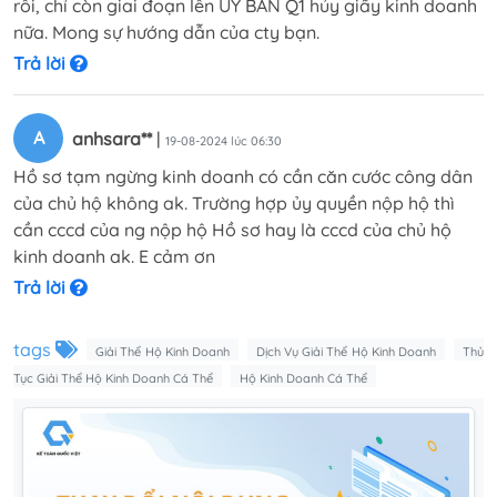
rồi, chỉ còn giai đoạn lên ỦY BAN Q1 hủy giấy kinh doanh
nữa. Mong sự hướng dẫn của cty bạn.
Trả lời
A
anhsara**
|
19-08-2024 lúc 06:30
Hồ sơ tạm ngừng kinh doanh có cần căn cước công dân
của chủ hộ không ak. Trường hợp ủy quyền nộp hộ thì
cần cccd của ng nộp hộ Hồ sơ hay là cccd của chủ hộ
kinh doanh ak. E cảm ơn
Trả lời
tags
Giải Thể Hộ Kinh Doanh
Dịch Vụ Giải Thể Hộ Kinh Doanh
Thủ
Tục Giải Thể Hộ Kinh Doanh Cá Thể
Hộ Kinh Doanh Cá Thể