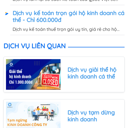
giúp doanh nghiệp thiết lập lại sổ sách kế toán,
Dịch vụ kế toán trọn gói hộ kinh doanh cá
giảm thiểu rủi ro và hạn chế những khoản phạt
thể - Chỉ 600.000đ
không đáng có.
Dịch vụ kế toán thuế trọn gói uy tín, giá rẻ cho hộ
kinh doanh cá thể chỉ từ 600.000 đồng/tháng, cam
kết sổ sách, báo cáo được thực hiện chính xác, đúng
DỊCH VỤ LIÊN QUAN
hạn.
Dịch vụ
giải thể hộ
kinh doanh
cá thể
Dịch vụ
tạm dừng
kinh doanh