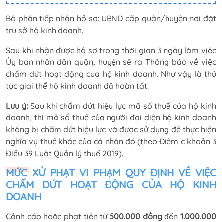
Bộ phận tiếp nhận hồ sơ: UBND cấp quận/huyện nơi đặt
trụ sở hộ kinh doanh.
Sau khi nhận được hồ sơ trong thời gian 3 ngày làm việc
Ủy ban nhân dân quận, huyện sẽ ra Thông báo về việc
chấm dứt hoạt động của hộ kinh doanh. Như vậy là thủ
tục giải thể hộ kinh doanh đã hoàn tất.
Lưu ý:
Sau khi chấm dứt hiệu lực mã số thuế của hộ kinh
doanh, thì mã số thuế của người đại diện hộ kinh doanh
không bị chấm dứt hiệu lực và được sử dụng để thực hiện
nghĩa vụ thuế khác của cá nhân đó (theo Điểm c khoản 3
Điều 39 Luật Quản lý thuế 2019).
MỨC XỬ PHẠT VI PHẠM QUY ĐỊNH VỀ VIỆC
CHẤM DỨT HOẠT ĐỘNG CỦA HỘ KINH
DOANH
Cảnh cáo hoặc phạt tiền từ
500.000 đồng
đến
1.000.000