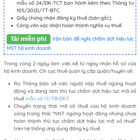
mẫu số 24/ĐK-TCT ban hành kèm theo Thông tư
105/2020/TT-BTC.
Giấy chứng nhận đăng ký thuế (bản gốc).
Công văn xác nhận hoàn thành nghĩa vụ thuế.
Văn bản đề nghị chấm dứt hiệu lực
MST hộ kinh doanh
Trong vòng 2 ngày làm việc kể từ ngày nhận hồ sơ của
hộ kinh doanh, Chi cục thuế quản lý cấp quận/huyện sẽ:
Ra Thông báo về việc người nộp thuế ngừng hoạt
động và đang làm thủ tục chấm dứt hiệu lực mã số
thuế
mẫu số 17/TB-ĐKT
.
Chuyển trạng thái mã số thuế của hộ kinh doanh
sang trạng thái “NNT ngừng hoạt động nhưng chưa
hoàn thành thủ tục chấm dứt hiệu lực mã số thuế”
trên hệ thống ứng dụng đăng ký thuế.