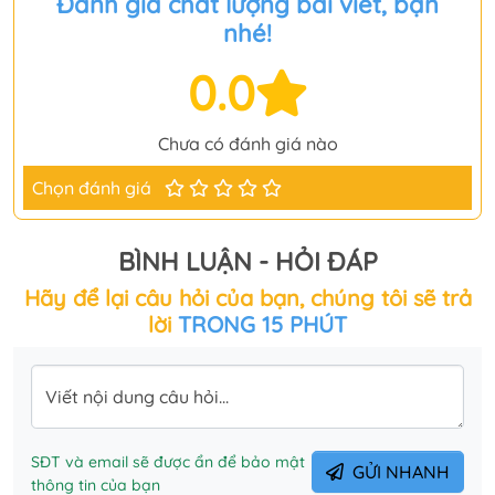
Đánh giá chất lượng bài viết, bạn
nhé!
0.0
Chưa có đánh giá nào
Chọn đánh giá
BÌNH LUẬN - HỎI ĐÁP
Hãy để lại câu hỏi của bạn, chúng tôi sẽ trả
lời
TRONG 15 PHÚT
Viết nội dung câu hỏi...
SĐT và email sẽ được ẩn để bảo mật
GỬI NHANH
thông tin của bạn