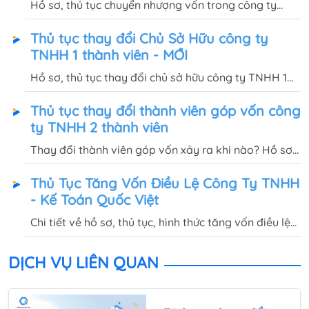
Hồ sơ, thủ tục chuyển nhượng vốn trong công ty
TNHH 1 thành viên như thế nào? Có thể làm thay đổi
Thủ tục thay đổi Chủ Sở Hữu công ty
chủ sở hữu công ty hoặc loại hình doanh nghiệp
TNHH 1 thành viên - MỚI
không?
Hồ sơ, thủ tục thay đổi chủ sở hữu công ty TNHH 1
thành viên như thế nào? Có phải đóng thuế TNCN
Thủ tục thay đổi thành viên góp vốn công
không? Quốc Việt sẽ chia sẻ chi tiết trong bài viết
ty TNHH 2 thành viên
này.
Thay đổi thành viên góp vốn xảy ra khi nào? Hồ sơ,
thủ tục thay đổi thành viên góp vốn công ty TNHH 2
Thủ Tục Tăng Vốn Điều Lệ Công Ty TNHH
thành viên ra sao? Quốc Việt sẽ giải đáp tại bài viết
- Kế Toán Quốc Việt
này.
Chi tiết về hồ sơ, thủ tục, hình thức tăng vốn điều lệ
công ty TNHH 1 thành viên, công ty TNHH 2 thành
viên trở lên sẽ được Quốc Việt giải đáp trong bài
DỊCH VỤ LIÊN QUAN
viết này.