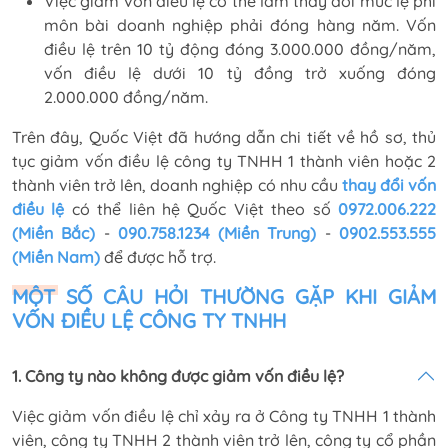
Việc giảm vốn điều lệ có thể làm thay đổi mức lệ phí
môn bài doanh nghiệp phải đóng hàng năm. Vốn
điều lệ trên 10 tỷ động đóng 3.000.000 đồng/năm,
vốn điều lệ dưới 10 tỷ đồng trở xuống đóng
2.000.000 đồng/năm.
Trên đây, Quốc Việt đã hướng dẫn chi tiết về hồ sơ, thủ
tục giảm vốn điều lệ công ty TNHH 1 thành viên hoặc 2
thành viên trở lên, doanh nghiệp có nhu cầu
thay đổi vốn
điều lệ
có thể liên hệ Quốc Việt theo số
0972.006.222
(Miền Bắc)
-
090.758.1234 (Miền Trung)
-
0902.553.555
(Miền Nam)
để được hỗ trợ.
MỘT SỐ CÂU HỎI THƯỜNG GẶP KHI GIẢM
VỐN ĐIỀU LỆ CÔNG TY TNHH
1. Công ty nào không được giảm vốn điều lệ?
Việc giảm vốn điều lệ chỉ xảy ra ở Công ty TNHH 1 thành
viên, công ty TNHH 2 thành viên trở lên, công ty cổ phần