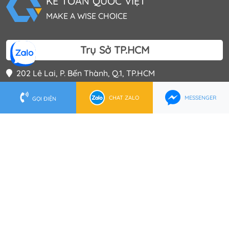
KẾ TOÁN QUỐC VIỆT
MAKE A WISE CHOICE
Trụ Sở TP.HCM
202 Lê Lai, P. Bến Thành, Q.1, TP.HCM
0902 553 555
(028) 62 737 888
CHAT ZALO
MESSENGER
GỌI ĐIỆN
hcm@ketoanquocviet.com
Trụ Sở Hà Nội
Tầng 16 Tòa nhà Việt Á, Số 9 Phố Duy Tân, P.Dịch Vọng
Hậu, Q.Cầu Giấy
0972 006 222
(024) 6288 2222
hanoi@ketoanquocviet.com