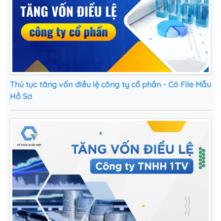
Thủ tục tăng vốn điều lệ công ty cổ phần - Có File Mẫu
Hồ Sơ