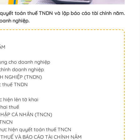
, quyết toán thuế TNDN và lập báo cáo tài chính năm.
oanh nghiệp.
NĂM
dụng cho doanh nghiệp
 chính doanh nghiệp
H NGHIỆP (TNDN)
ất thuế TNDN
c hiện lên tờ khai
khai thuế
 NHẬP CÁ NHÂN (TNCN)
ế TNCN
 thực hiện quyết toán thuế TNCN
 THUẾ VÀ BÁO CÁO TÀI CHÍNH NĂM