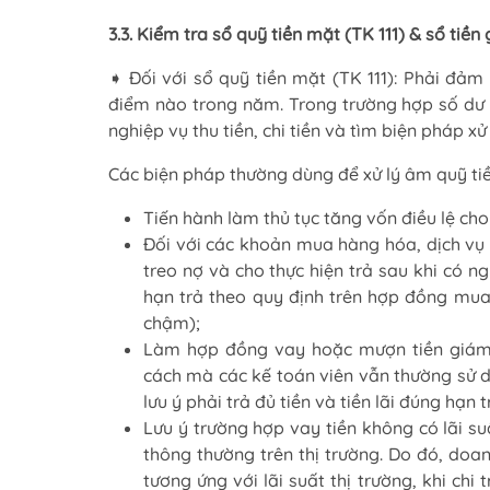
3.3. Kiểm tra sổ quỹ tiền mặt (TK 111) & sổ tiền
➧ Đối với sổ quỹ tiền mặt (TK 111): Phải đảm
điểm nào trong năm. Trong trường hợp số dư q
nghiệp vụ thu tiền, chi tiền và tìm biện pháp xử
Các biện pháp thường dùng để xử lý âm quỹ t
Tiến hành làm thủ tục tăng vốn điều lệ cho 
Đối với các khoản mua hàng hóa, dịch vụ 
treo nợ và cho thực hiện trả sau khi có ng
hạn trả theo quy định trên hợp đồng mua 
chậm);
Làm hợp đồng vay hoặc mượn tiền giám đ
cách mà các kế toán viên vẫn thường sử dụ
lưu ý phải trả đủ tiền và tiền lãi đúng hạn
Lưu ý trường hợp vay tiền không có lãi suấ
thông thường trên thị trường. Do đó, doan
tương ứng với lãi suất thị trường, khi chi 