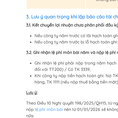
3. Lưu ý quan trọng khi lập báo cáo tài 
3.1. Kết chuyển lợi nhuận chưa phân phối đầu k
Nếu công ty năm trước có lãi hạch toán ghi
Nếu công ty năm trước bị lỗ hạch toán ghi:
3.2. Ghi nhận lệ phí môn bài năm và nộp lệ ph
Ghi nhận lệ phí phải nộp trong năm hạch 
đối với TT200) / Có TK 3339;
Khi công ty nộp tiền hạch toán ghi: Nợ T
hàng, TK 1111 (nếu nộp thuế bằng tiền mặt)
Lưu ý:
Theo Điều 10 Nghị quyết 198/2025/QH15, từ ngà
nộp
lệ phí môn bài
nên từ 01/01/2026 sẽ không
nữa.