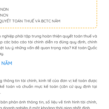
 TNDN
 TNCN
P QUYẾT TOÁN THUẾ VÀ BCTC NĂM
 nghiệp phải tập trung hoàn thiện quyết toán thuế và
p các báo cáo tài chính diễn ra đúng quy định, chính
biệt lưu ý những vấn đề quan trọng nào? Kế toán Quốc
ày.
H NĂM
 thông tin tài chính, kinh tế của đơn vị kế toán được
 kế toán và chuẩn mực kế toán (căn cứ quy định tại
.
bản phản ánh thông tin, số liệu về tình hình tài chính,
a doanh nghiệp ở một khoảng thời gian nhất định.