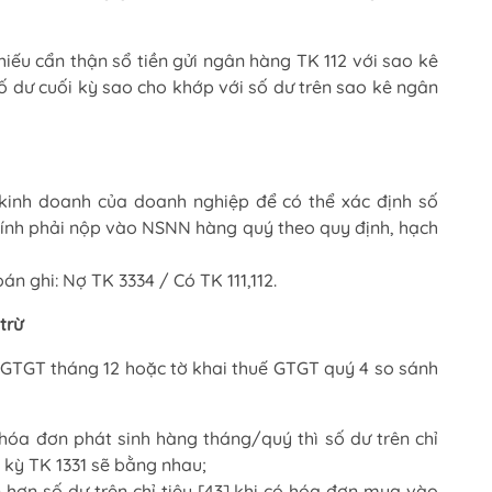
chiếu cẩn thận sổ tiền gửi ngân hàng TK 112 với sao kê
ố dư cuối kỳ sao cho khớp với số dư trên sao kê ngân
kinh doanh của doanh nghiệp để có thể xác định số
ính phải nộp vào NSNN hàng quý theo quy định, hạch
n ghi: Nợ TK 3334 / Có TK 111,112.
trừ
uế GTGT tháng 12 hoặc tờ khai thuế GTGT quý 4 so sánh
hóa đơn phát sinh hàng tháng/quý thì số dư trên chỉ
i kỳ TK 1331 sẽ bằng nhau;
 hơn số dư trên chỉ tiêu [43] khi có hóa đơn mua vào