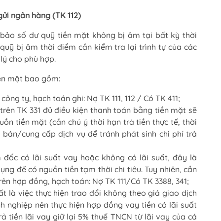
 gửi ngân hàng (TK 112)
 bảo số dư quỹ tiền mặt không bị âm tại bất kỳ thời
uỹ bị âm thời điểm cần kiểm tra lại trình tự của các
 lý cho phù hợp.
iền mặt bao gồm:
công ty, hạch toán ghi: Nợ TK 111, 112 / Có TK 411;
trên TK 331 đủ điều kiện thanh toán bằng tiền mặt sẽ
uồn tiền mặt (cần chú ý thời hạn trả tiền thực tế, thời
bán/cung cấp dịch vụ để tránh phát sinh chi phí trả
ốc có lãi suất vay hoặc không có lãi suất, đây là
ng để có nguồn tiền tạm thời chi tiêu. Tuy nhiên, cần
 trên hợp đồng, hạch toán: Nợ TK 111/Có TK 3388, 341;
t là việc thực hiện trao đổi không theo giá giao dịch
h nghiệp nên thực hiện hợp đồng vay tiền có lãi suất
trả tiền lãi vay giữ lại 5% thuế TNCN từ lãi vay của cá