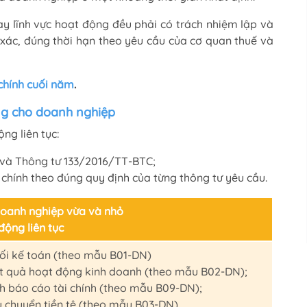
y lĩnh vực hoạt động đều phải có trách nhiệm lập và
 xác, đúng thời hạn theo yêu cầu của cơ quan thuế và
 chính cuối năm
.
ng cho doanh nghiệp
ng liên tục:
và Thông tư 133/2016/TT-BTC;
 chính theo đúng quy định của từng thông tư yêu cầu.
oanh nghiệp vừa và nhỏ
động liên tục
ối kế toán (theo mẫu B01-DN)
t quả hoạt động kinh doanh (theo mẫu B02-DN);
h báo cáo tài chính (theo mẫu B09-DN);
u chuyển tiền tệ (theo mẫu B03-DN).