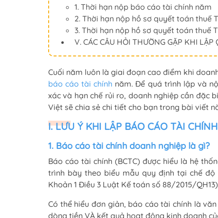
1. Thời hạn nộp báo cáo tài chính năm
2. Thời hạn nộp hồ sơ quyết toán thuế
3. Thời hạn nộp hồ sơ quyết toán thuế
V. CÁC CÂU HỎI THƯỜNG GẶP KHI LẬ
Cuối năm luôn là giai đoạn cao điểm khi doanh
báo cáo tài chính
năm. Để quá trình lập và nộ
xác và hạn chế rủi ro, doanh nghiệp cần đặc 
Việt sẽ chia sẻ chi tiết cho bạn trong bài viết n
I. LƯU Ý KHI LẬP BÁO CÁO TÀI CHÍN
1. Báo cáo tài chính doanh nghiệp là gì?
Báo cáo tài chính (BCTC) được hiểu là hệ thống
trình bày theo biểu mẫu quy định tại chế độ
Khoản 1 Điều 3 Luật Kế toán số 88/2015/QH13)
Có thể hiểu đơn giản, báo cáo tài chính là văn 
dòng tiền VÀ kết quả hoạt động kinh doanh củ