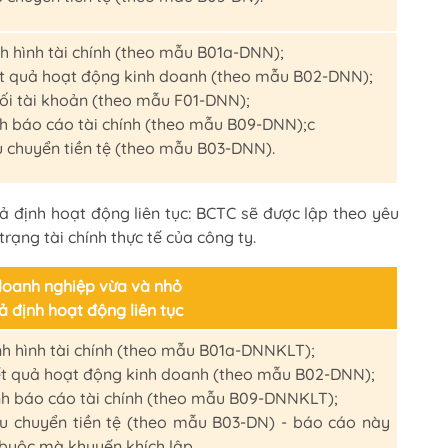
h hình tài chính (theo mẫu B01a-DNN);
t quả hoạt động kinh doanh (theo mẫu B02-DNN);
ối tài khoản (theo mẫu F01-DNN);
h báo cáo tài chính (theo mẫu B09-DNN);c
u chuyển tiền tệ (theo mẫu B03-DNN).
 định hoạt động liên tục: BCTC sẽ được lập theo yêu
rạng tài chính thực tế của công ty.
doanh nghiệp vừa và nhỏ
 định hoạt động liên tục
nh hình tài chính (theo mẫu B01a-DNNKLT);
t quả hoạt động kinh doanh (theo mẫu B02-DNN);
h báo cáo tài chính (theo mẫu B09-DNNKLT);
u chuyển tiền tệ (theo mẫu B03-DN) - báo cáo này
buộc mà khuyến khích lập.