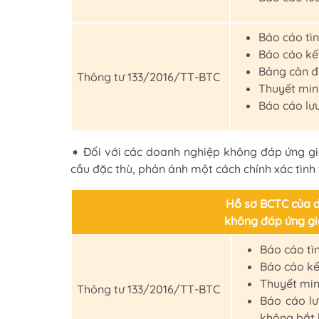
Báo cáo tìn
Báo cáo kế
Bảng cân đ
Thông tư 133/2016/TT-BTC
Thuyết min
Báo cáo lư
➧ Đối với các doanh nghiệp không đáp ứng giả
cầu đặc thù, phản ánh một cách chính xác tình t
Hồ sơ BCTC của 
không đáp ứng giả
Báo cáo tì
Báo cáo kế
Thuyết min
Thông tư 133/2016/TT-BTC
Báo cáo lư
không bắt 