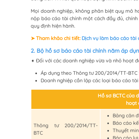
Mọi doanh nghiệp, không phân biệt quy mô ha
nộp báo cáo tài chính một cách đầy đủ, chính
quy định hiện hành.
➤ Tham khảo chi tiết:
Dịch vụ làm báo cáo tài
2. Bộ hồ sơ báo cáo tài chính năm áp dụ
➧ Đối với các doanh nghiệp vừa và nhỏ hoạt độ
Áp dụng theo Thông tư 200/2014/TT-BTC 
Doanh nghiệp cần lập các loại báo cáo tài
Hồ sơ BCTC của d
hoạt 
Bảng cân đ
Báo cáo kế
Thông tư 200/2014/TT-
Thuyết min
BTC
Báo cáo lư