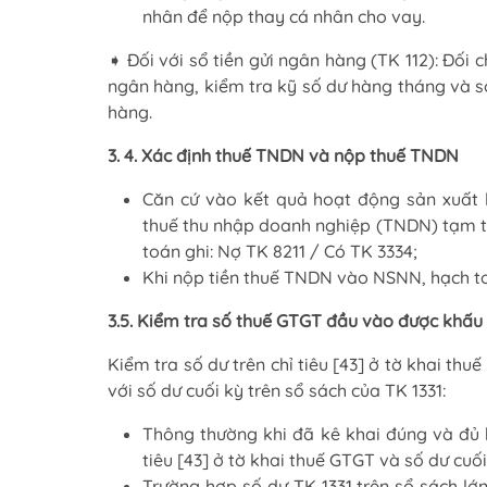
nhân để nộp thay cá nhân cho vay.
➧ Đối với sổ tiền gửi ngân hàng (TK 112): Đối 
ngân hàng, kiểm tra kỹ số dư hàng tháng và s
hàng.
3. 4. Xác định thuế TNDN và nộp thuế TNDN
Căn cứ vào kết quả hoạt động sản xuất 
thuế thu nhập doanh nghiệp (TNDN) tạm t
toán ghi: Nợ TK 8211 / Có TK 3334;
Khi nộp tiền thuế TNDN vào NSNN, hạch toá
3.5. Kiểm tra số thuế GTGT đầu vào được khấu 
Kiểm tra số dư trên chỉ tiêu [43] ở tờ khai th
với số dư cuối kỳ trên sổ sách của TK 1331:
Thông thường khi đã kê khai đúng và đủ 
tiêu [43] ở tờ khai thuế GTGT và số dư cuố
Trường hợp số dư TK 1331 trên sổ sách lớn