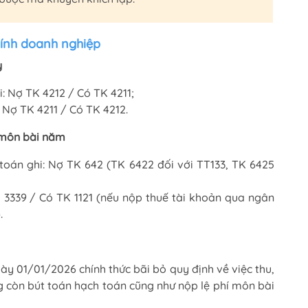
chính doanh nghiệp
ỳ
: Nợ TK 4212 / Có TK 4211;
 Nợ TK 4211 / Có TK 4212.
í môn bài năm
toán ghi: Nợ TK 642 (TK 6422 đối với TT133, TK 6425
K 3339 / Có TK 1121 (nếu nộp thuế tài khoản qua ngân
.
y 01/01/2026 chính thức bãi bỏ quy định về việc thu,
 còn bút toán hạch toán cũng như nộp lệ phí môn bài