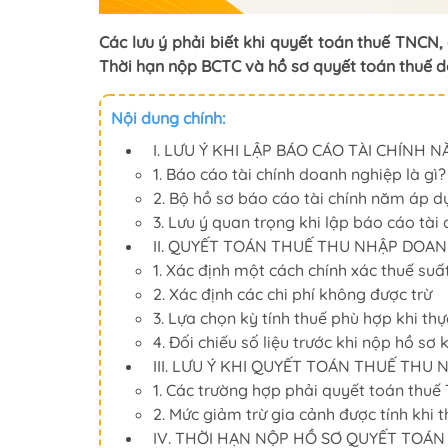
Các lưu ý phải biết khi quyết toán thuế TNCN
Thời hạn nộp BCTC và hồ sơ quyết toán thuế d
Nội dung chính:
I. LƯU Ý KHI LẬP BÁO CÁO TÀI CHÍNH 
1. Báo cáo tài chính doanh nghiệp là gì?
2. Bộ hồ sơ báo cáo tài chính năm áp 
3. Lưu ý quan trọng khi lập báo cáo tài
II. QUYẾT TOÁN THUẾ THU NHẬP DOAN
1. Xác định một cách chính xác thuế su
2. Xác định các chi phí không được trừ
3. Lựa chọn kỳ tính thuế phù hợp khi thự
4. Đối chiếu số liệu trước khi nộp hồ sơ 
III. LƯU Ý KHI QUYẾT TOÁN THUẾ THU
1. Các trường hợp phải quyết toán thu
2. Mức giảm trừ gia cảnh được tính khi
IV. THỜI HẠN NỘP HỒ SƠ QUYẾT TOÁN